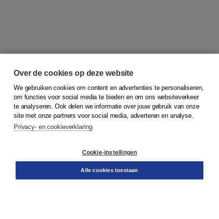
Over de cookies op deze website
We gebruiken cookies om content en advertenties te personaliseren,
© 2026
Koninklijke Boom uitgevers
om functies voor social media te bieden en om ons websiteverkeer
te analyseren. Ook delen we informatie over jouw gebruik van onze
Klantenservice
site met onze partners voor social media, adverteren en analyse.
Service & informatie
Privacy- en cookieverklaring
Contact
Retourneren
Docentenservice
Cookie-instellingen
Snel bestellen
Teamviewer
Alle cookies toestaan
Boom voor jou
Voor de boekhandel
Voor de pers
Publiceren bij Boom