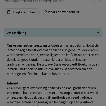
Voor docenten met een onderwijsaccount
Plaats op wensenlijst
Inkijkexemplaar
Omschrijving
Om lessen leuk en leerzaam te laten zijn, is het belangrijk dat de
leraar de regie heeft over wat er in de klas gebeurt. Van leraren
wordt verwacht dat zij een veilig leer- en leefklimaat creëren en
de relatie goed houden tussen leraar en klas en tussen
leerlingen onderling. De uitgave
Les is meer
biedt (toekomstige)
leraren vanuit een positieve invalshoek handvatten om een
plezierige lessfeer in de klas te bevorderen.
Inhoud
Les is meer
gaat over leiding nemen in de klas, grenzen stellen
en normen hanteren voor de manier waarop er met elkaar wordt
omgegaan. Het boek beschrijft methodes en geeft adviezen
waarmee leraren het gedrag van leerlingen op een positieve