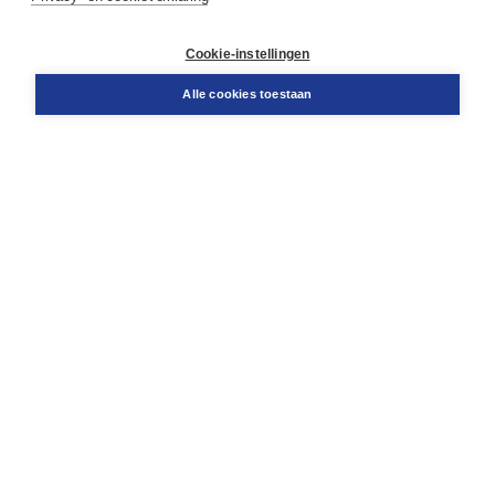
Contact
Retourneren
Docentenservice
Cookie-instellingen
Snel bestellen
Teamviewer
Alle cookies toestaan
Boom voor jou
Voor de boekhandel
Voor de pers
Publiceren bij Boom
Werken bij Boom & Vacatures
Over Boom
Wat ons drijft
Onze historie
Onze auteurs
Onze organisatie
Duurzaam ondernemen
Gratis verzending in NL vanaf € 20,-.
Veilig winkelen met Thuiswinkelwaarborg