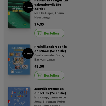
Handboek taalgericht
vakonderwijs (5e
Nieuw
editie)
Maaike Hajer
,
Theun
Meestringa
34,95
Bestellen
Praktijkonderzoek in
de school (5e editie)
Nieuw
Cyrilla van der Donk
,
Bas van Lanen
43,50
Bestellen
Jeugdliteratuur en
didactiek (2e editie)
Iris Kamp
,
Janneke de
Jong-Slagman
,
Peter
van Duijvenboden