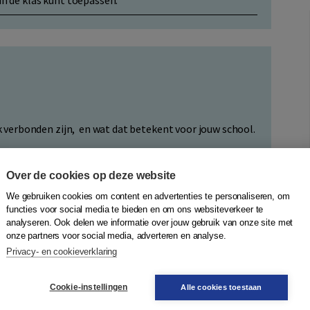
in de klas kunt toepassen.
verbonden zijn, en wat dat betekent voor jouw school.
an Bloeikracht, met concrete voorbeelden per groep.
Over de cookies op deze website
We gebruiken cookies om content en advertenties te personaliseren, om
functies voor social media te bieden en om ons websiteverkeer te
hiting op het Praktijkboek (dat na de zomervakantie
analyseren. Ook delen we informatie over jouw gebruik van onze site met
onze partners voor social media, adverteren en analyse.
Privacy- en cookieverklaring
ikracht zonder extra last op een vol rooster?
Cookie-instellingen
Alle cookies toestaan