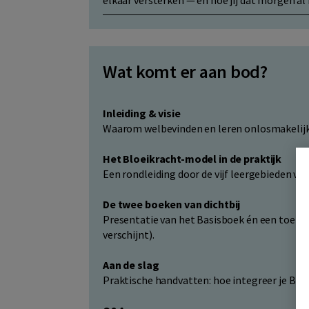
elkaar versterken — en hoe jij dat morgen al 
Wat komt er aan bod?
Inleiding & visie
Waarom welbevinden en leren onlosmakelijk 
Het Bloeikracht-model in de praktijk
Een rondleiding door de vijf leergebieden v
De twee boeken van dichtbij
Presentatie van het Basisboek én een toelic
verschijnt).
Aan de slag
Praktische handvatten: hoe integreer je Bloe