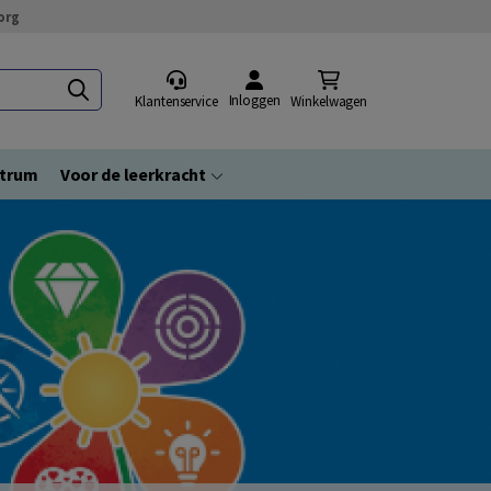
org
Inloggen
Klantenservice
Winkelwagen
ntrum
Voor de leerkracht