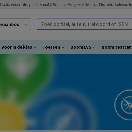
Gratis verzending
in NL vanaf € 20,-
Veilig winkelen met
Thuiswinkelwaarb
Zoek op titel, auteur, trefwoord of ISBN
ele aanbod
Voor in de klas
Toetsen
Boom LVS
Boom testce