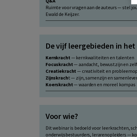
Q&A
Ruimte voor vragen aan de auteurs — stel jou
Ewald de Keijzer.
De vijf leergebieden in het
Kernkracht
— kernkwaliteiten en talenten
Focuskracht
— aandacht, bewustzijn en zel
Creatiekracht
— creativiteit en probleem
Zijnskrach
t — zijn, samenzijn en samenlev
Koerskracht
— waarden en moreel kompas
Voor wie?
Dit webinar is bedoeld voor leerkrachten, sc
onderwijsbestuurders, lerarenopleiders — kor