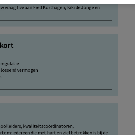
w vraag live aan Fred Korthagen, Kiki de Jonge en
 kort
fregulatie
oplossend vermogen
en
hoolleiders, kwaliteitscoördinatoren,
tom: iedereen die met hart en ziel betrokken is bij de