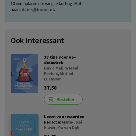
10 exemplaren ontvang je korting. Mail
naar
advies@boom.nl
.
Ook interessant
33 tips voor vo-
didactiek
David Maij
,
Wessel
Peeters
,
Michiel
Lucassen
37,50
Bestellen
Lezen voor waarden
Redactie:
Marie-José
Klaver
,
Yra van Dijk