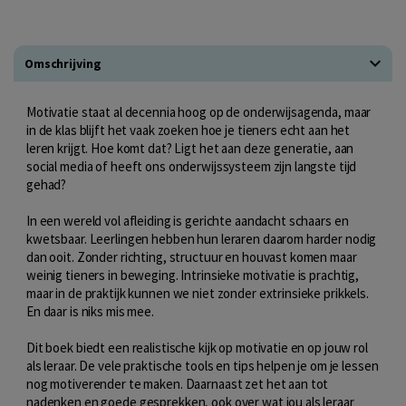
Omschrijving
Motivatie staat al decennia hoog op de onderwijsagenda, maar
in de klas blijft het vaak zoeken hoe je tieners echt aan het
leren krijgt. Hoe komt dat? Ligt het aan deze generatie, aan
social media of heeft ons onderwijssysteem zijn langste tijd
gehad?
In een wereld vol afleiding is gerichte aandacht schaars en
kwetsbaar. Leerlingen hebben hun leraren daarom harder nodig
dan ooit. Zonder richting, structuur en houvast komen maar
weinig tieners in beweging. Intrinsieke motivatie is prachtig,
maar in de praktijk kunnen we niet zonder extrinsieke prikkels.
En daar is niks mis mee.
Dit boek biedt een realistische kijk op motivatie en op jouw rol
als leraar. De vele praktische tools en tips helpen je om je lessen
nog motiverender te maken. Daarnaast zet het aan tot
nadenken en goede gesprekken, ook over wat jou als leraar