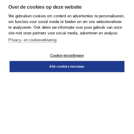
Over de cookies op deze website
We gebruiken cookies om content en advertenties te personaliseren,
© 2026
Koninklijke Boom uitgevers
om functies voor social media te bieden en om ons websiteverkeer
te analyseren. Ook delen we informatie over jouw gebruik van onze
Klantenservice
site met onze partners voor social media, adverteren en analyse.
Service & informatie
Privacy- en cookieverklaring
Contact
Retourneren
Docentenservice
Cookie-instellingen
Snel bestellen
Teamviewer
Alle cookies toestaan
Boom voor jou
Voor de boekhandel
Voor de pers
Publiceren bij Boom
Werken bij Boom & Vacatures
Over Boom
Wat ons drijft
Onze historie
Onze auteurs