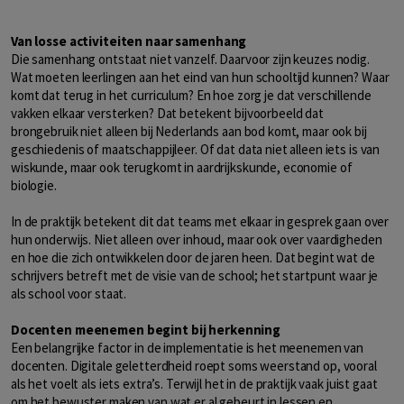
Van losse activiteiten naar samenhang
Die samenhang ontstaat niet vanzelf. Daarvoor zijn keuzes nodig.
Wat moeten leerlingen aan het eind van hun schooltijd kunnen? Waar
komt dat terug in het curriculum? En hoe zorg je dat verschillende
vakken elkaar versterken? Dat betekent bijvoorbeeld dat
brongebruik niet alleen bij Nederlands aan bod komt, maar ook bij
geschiedenis of maatschappijleer. Of dat data niet alleen iets is van
wiskunde, maar ook terugkomt in aardrijkskunde, economie of
biologie.
In de praktijk betekent dit dat teams met elkaar in gesprek gaan over
hun onderwijs. Niet alleen over inhoud, maar ook over vaardigheden
en hoe die zich ontwikkelen door de jaren heen. Dat begint wat de
schrijvers betreft met de visie van de school; het startpunt waar je
als school voor staat.
Docenten meenemen begint bij herkenning
Een belangrijke factor in de implementatie is het meenemen van
docenten. Digitale geletterdheid roept soms weerstand op, vooral
als het voelt als iets extra’s. Terwijl het in de praktijk vaak juist gaat
om het bewuster maken van wat er al gebeurt in lessen en