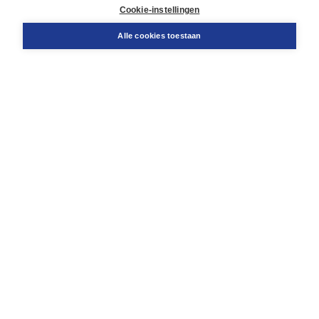
Docentenservice
Cookie-instellingen
Snel bestellen
Teamviewer
Alle cookies toestaan
Boom voor jou
Voor de boekhandel
Voor de pers
Publiceren bij Boom
Werken bij Boom & Vacatures
Over Boom
Wat ons drijft
Onze historie
Onze auteurs
Onze organisatie
Duurzaam ondernemen
Gratis verzending in NL vanaf € 20,-.
Veilig winkelen met Thuiswinkelwaarborg