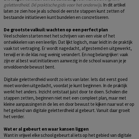
geletterdheid. Dé praktische gids voor het onderwijs
. In dit artikel
laten ze zien hoe je als school de eerste stappen kunt zetten of
bestaande initiatieven kunt bundelen en concretiseren.
De grootste valkuil: wachten op een perfect plan
Veel scholen starten met het schrijven van een visie of het
ontwikkelen van een leerlijn. Dat lijkt logisch, maar leidt in de praktijk
vaak tot vertraging. Er wordt nagedacht, afgestemd en uitgewerkt,
terwijl er in de klas nog weinig verandert. En nog belangrijker: vaak
zijn er al best wat initiatieven aanwezig in de school waarvan je je
onvoldoende bewust bent.
Digitale geletterdheid wordt zo iets van later. Iets dat eerst goed
moet worden uitgedacht, voordat je kunt beginnen. In de praktijk
werkt het anders. Inzicht ontstaat juist door te doen. Scholen die
stappen zetten, beginnen niet met een compleet plan, maar met
kleine aanpassingen in de les en door bewust te kijken naar wat er op
het gebied van digitale geletterdheid al gebeurt. Vanuit daar groeit
het verder.
Wat er al gebeurt en waar kansen liggen
Want in vrijwel elke school gebeurt al iets op het gebied van digitale