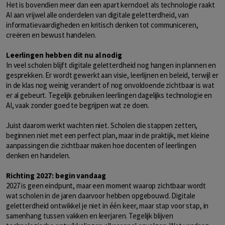
Het is bovendien meer dan een apart kerndoel: als technologie raakt
AI aan vrijwel alle onderdelen van digitale geletterdheid, van
informatievaardigheden en kritisch denken tot communiceren,
creëren en bewust handelen.
Leerlingen hebben dit nu al nodig
In veel scholen blijft digitale geletterdheid nog hangen in plannen en
gesprekken. Er wordt gewerkt aan visie, leerlijnen en beleid, terwijl er
in de klas nog weinig verandert of nog onvoldoende zichtbaar is wat
er al gebeurt. Tegelijk gebruiken leerlingen dagelijks technologie en
AI, vaak zonder goed te begrijpen wat ze doen.
Juist daarom werkt wachten niet. Scholen die stappen zetten,
beginnen niet met een perfect plan, maar in de praktijk, met kleine
aanpassingen die zichtbaar maken hoe docenten of leerlingen
denken en handelen.
Richting 2027: begin vandaag
2027 is geen eindpunt, maar een moment waarop zichtbaar wordt
wat scholen in de jaren daarvoor hebben opgebouwd. Digitale
geletterdheid ontwikkel je niet in één keer, maar stap voor stap, in
samenhang tussen vakken en leerjaren. Tegelijk blijven