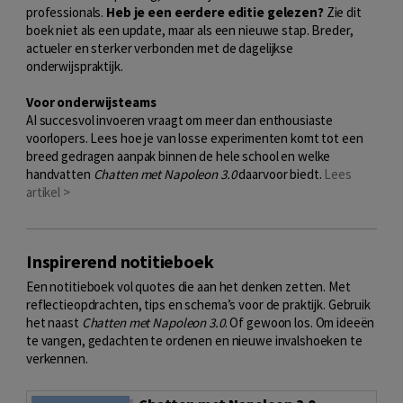
professionals.
Heb je een eerdere editie gelezen?
Zie dit
boek niet als een update, maar als een nieuwe stap. Breder,
actueler en sterker verbonden met de dagelijkse
onderwijspraktijk.
Voor onderwijsteams
AI succesvol invoeren vraagt om meer dan enthousiaste
voorlopers. Lees hoe je van losse experimenten komt tot een
breed gedragen aanpak binnen de hele school en welke
handvatten
Chatten met Napoleon 3.0
daarvoor biedt.
Lees
artikel >
Inspirerend notitieboek
Een notitieboek vol quotes die aan het denken zetten. Met
reflectieopdrachten, tips en schema’s voor de praktijk. Gebruik
het naast
Chatten met Napoleon 3.0
. Of gewoon los. Om ideeën
te vangen, gedachten te ordenen en nieuwe invalshoeken te
verkennen.