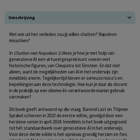
Omschrijving
Met wie uit het verleden zou jij willen chatten? Napoleon
misschien?
In
Chatten met Napoleon 3.0
lees je hoe je met hulp van
generatieve AI een virtueel gesprek kunt voeren met
historische figuren, van Cleopatra tot Einstein. En dat niet
alleen, want de mogelijkheden van AI in het onderwijs zijn
inmiddels enorm. Tegelijkertijd kleven er serieuze risico's en
beperkingen aan deze technologie. Hoe kun je daar als docent
in de praktijk op een slimme én verantwoorde manier gebruik
van maken?
Dit boek geeft antwoord op die vraag. Barend Last en Thijmen
Sprakel schreven in 2023 de eerste editie, gevolgd door een
herziene versie in april 2024. Inmiddels is het boek uitgegroeid
tot hét standaardwerk over generatieve AI in het onderwijs.
Voor deze derde editie is het opnieuw grondig herzien en fors