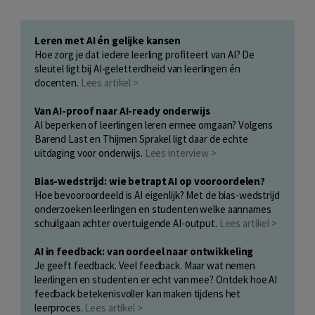
Leren met AI én gelijke kansen
Hoe zorg je dat iedere leerling profiteert van AI? De
sleutel ligt bij AI-geletterdheid van leerlingen én
docenten.
Lees artikel >
Van AI-proof naar AI-ready onderwijs
AI beperken of leerlingen leren ermee omgaan? Volgens
Barend Last en Thijmen Sprakel ligt daar de echte
uitdaging voor onderwijs.
Lees interview >
Bias-wedstrijd: wie betrapt AI op vooroordelen?
Hoe bevooroordeeld is AI eigenlijk? Met de bias-wedstrijd
onderzoeken leerlingen en studenten welke aannames
schuilgaan achter overtuigende AI-output.
Lees artikel >
AI in feedback: van oordeel naar ontwikkeling
Je geeft feedback. Veel feedback. Maar wat nemen
leerlingen en studenten er echt van mee? Ontdek hoe AI
feedback betekenisvoller kan maken tijdens het
leerproces.
Lees artikel >