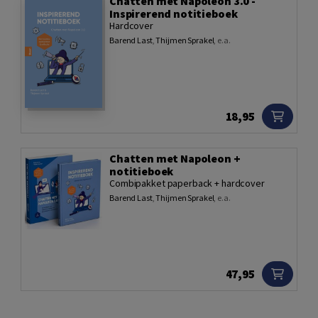
Chatten met Napoleon 3.0 -
Inspirerend notitieboek
Hardcover
Barend Last
,
Thijmen Sprakel
,
e.a.
18,95
Chatten met Napoleon +
notitieboek
Combipakket paperback + hardcover
Barend Last
,
Thijmen Sprakel
,
e.a.
47,95