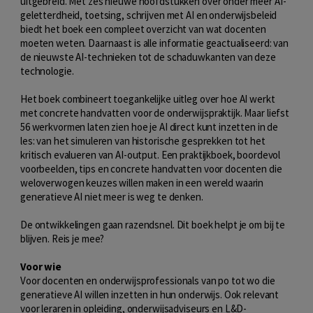
uitgebreid. Met zes nieuwe hoofdstukken over onder meer AI-
geletterdheid, toetsing, schrijven met AI en onderwijsbeleid
biedt het boek een compleet overzicht van wat docenten
moeten weten. Daarnaast is alle informatie geactualiseerd: van
de nieuwste AI-technieken tot de schaduwkanten van deze
technologie.
Het boek combineert toegankelijke uitleg over hoe AI werkt
met concrete handvatten voor de onderwijspraktijk. Maar liefst
56 werkvormen laten zien hoe je AI direct kunt inzetten in de
les: van het simuleren van historische gesprekken tot het
kritisch evalueren van AI-output. Een praktijkboek, boordevol
voorbeelden, tips en concrete handvatten voor docenten die
weloverwogen keuzes willen maken in een wereld waarin
generatieve AI niet meer is weg te denken.
De ontwikkelingen gaan razendsnel. Dit boek helpt je om bij te
blijven. Reis je mee?
Voor wie
Voor docenten en onderwijsprofessionals van po tot wo die
generatieve AI willen inzetten in hun onderwijs. Ook relevant
voor leraren in opleiding, onderwijsadviseurs en L&D-