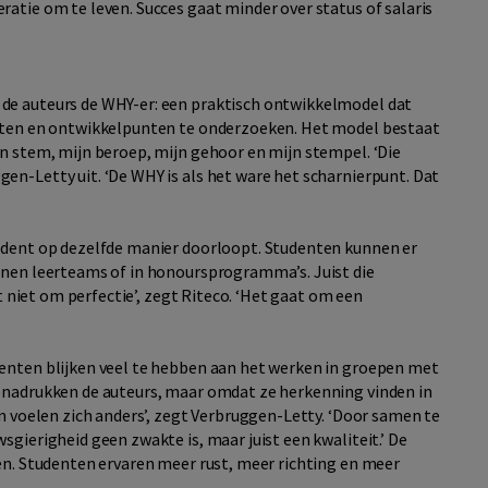
atie om te leven. Succes gaat minder over status of salaris
de auteurs de WHY-er: een praktisch ontwikkelmodel dat
eiten en ontwikkelpunten te onderzoeken. Het model bestaat
n stem, mijn beroep, mijn gehoor en mijn stempel. ‘Die
en-Letty uit. ‘De WHY is als het ware het scharnierpunt. Dat
tudent op dezelfde manier doorloopt. Studenten kunnen er
nnen leerteams of in honoursprogramma’s. Juist die
at niet om perfectie’, zegt Riteco. ‘Het gaat om een
enten blijken veel te hebben aan het werken in groepen met
benadrukken de auteurs, maar omdat ze herkenning vinden in
en voelen zich anders’, zegt Verbruggen-Letty. ‘Door samen te
gierigheid geen zwakte is, maar juist een kwaliteit.’ De
en. Studenten ervaren meer rust, meer richting en meer