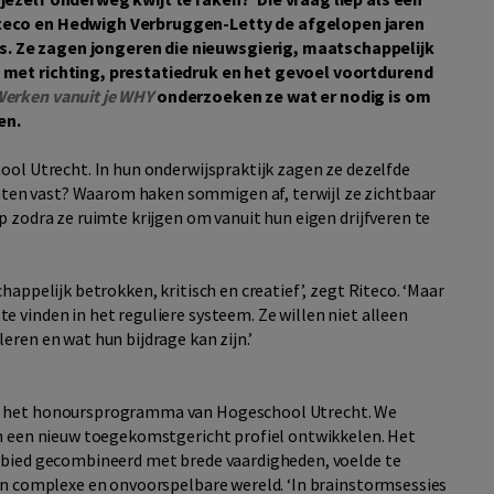
iteco en Hedwigh Verbruggen-Letty de afgelopen jaren
. Ze zagen jongeren die nieuwsgierig, maatschappelijk
n met richting, prestatiedruk en het gevoel voortdurend
Werken vanuit je WHY
onderzoeken ze wat er nodig is om
en.
ool Utrecht. In hun onderwijspraktijk zagen ze dezelfde
en vast? Waarom haken sommigen af, terwijl ze zichtbaar
p zodra ze ruimte krijgen om vanuit hun eigen drijfveren te
happelijk betrokken, kritisch en creatief’, zegt Riteco. ‘Maar
 vinden in het reguliere systeem. Ze willen niet alleen
eren en wat hun bijdrage kan zijn.’
en het honoursprogramma van Hogeschool Utrecht. We
en een nieuw toegekomstgericht profiel ontwikkelen. Het
gebied gecombineerd met brede vaardigheden, voelde te
een complexe en onvoorspelbare wereld. ‘In brainstormsessies