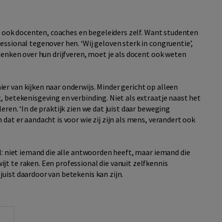
jk ook docenten, coaches en begeleiders zelf. Want studenten
essional tegenover hen. ‘Wij geloven sterk in congruentie’,
 denken over hun drijfveren, moet je als docent ook weten
r van kijken naar onderwijs. Minder gericht op alleen
, betekenisgeving en verbinding. Niet als extraatje naast het
eren. ‘In de praktijk zien we dat juist daar beweging
dat er aandacht is voor wie zij zijn als mens, verandert ook
al: niet iemand die alle antwoorden heeft, maar iemand die
t te raken. Een professional die vanuit zelfkennis
uist daardoor van betekenis kan zijn.