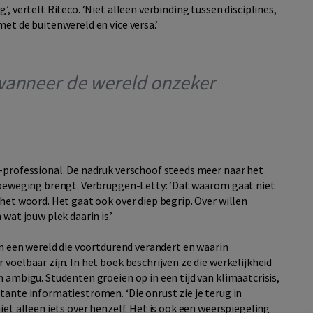
, vertelt Riteco. ‘Niet alleen verbinding tussen disciplines,
et de buitenwereld en vice versa.’
 wanneer de wereld onzeker
Y-professional. De nadruk verschoof steeds meer naar het
n beweging brengt. Verbruggen-Letty: ‘Dat waarom gaat niet
het woord. Het gaat ook over diep begrip. Over willen
wat jouw plek daarin is.’
in een wereld die voortdurend verandert en waarin
voelbaar zijn. In het boek beschrijven ze die werkelijkheid
 ambigu. Studenten groeien op in een tijd van klimaatcrisis,
tante informatiestromen. ‘Die onrust zie je terug in
iet alleen iets over henzelf. Het is ook een weerspiegeling