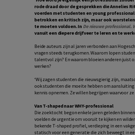
rode draad door de gesprekken die Annelies R
voerden met studenten en young professionals
betrokken en kritisch zijn, maar ook worstele
te moeten voldoen. In
De nieuwe professional. 
vanuit een diepere drijfveer te leren en te werk
Beide auteurs zijn al jaren verbonden aan Hogesch
vragen steeds terugkomen. Waarom lopen student
talentvol zijn? En waarom bloeien anderen juist o
werken?
‘Wij zagen studenten die nieuwsgierig zijn, maatsc
ook studenten die moeite hebben om aansluiting te
kennis opnemen. Ze willen begrijpen waarvoor ze l
Van T-shaped naar WHY-professional
Die zoektocht begon enkele jaren geleden binn
voelden de urgentie om vooruit te kijken en wild
bekende T-shaped profiel, verdieping in een vak
statisch voor een generatie die zich beweegt in 