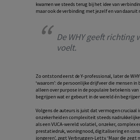
kwamen we steeds terug bij het idee van verbinding’
maar ook de verbinding met jezelf en van daaruit m
De WHY geeft richting
voelt.
Zo ontstond eerst de Y-professional, later de WH
‘waarom’: de persoonlijke drijfveer die mensen i
alleen over purpose in de populaire betekenis van 
begrijpen wat er gebeurt in de wereld én begrijpen 
Volgens de auteurs is juist dat vermogen cruciaal 
onzekerheid en complexiteit steeds nadrukkelijker 
als een VUCA-wereld: volatiel, onzeker, complex en
prestatiedruk, woningnood, digitalisering en cons
jongeren’, zegt Verbruggen-Letty. ‘Maar die zegt n