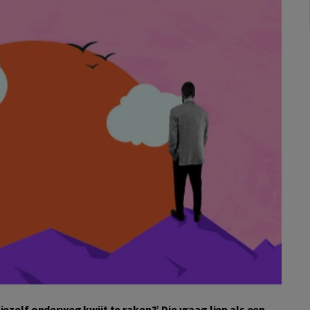
jezelf onderweg kwijt te raken?’ Die vraag liep als een