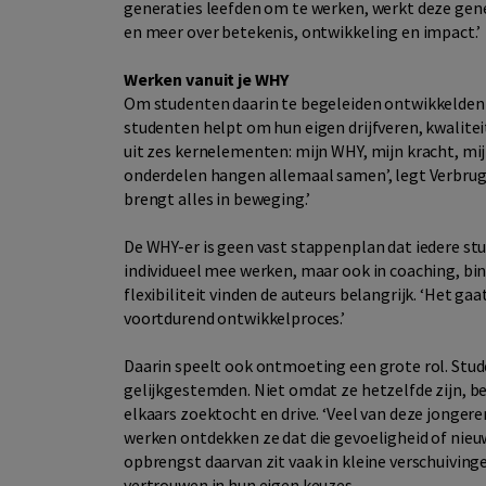
generaties leefden om te werken, werkt deze gener
en meer over betekenis, ontwikkeling en impact.’
Werken vanuit je WHY
Om studenten daarin te begeleiden ontwikkelden 
studenten helpt om hun eigen drijfveren, kwalit
uit zes kernelementen: mijn WHY, mijn kracht, mij
onderdelen hangen allemaal samen’, legt Verbrugg
brengt alles in beweging.’
De WHY-er is geen vast stappenplan dat iedere s
individueel mee werken, maar ook in coaching, bi
flexibiliteit vinden de auteurs belangrijk. ‘Het ga
voortdurend ontwikkelproces.’
Daarin speelt ook ontmoeting een grote rol. Stud
gelijkgestemden. Niet omdat ze hetzelfde zijn, 
elkaars zoektocht en drive. ‘Veel van deze jonger
werken ontdekken ze dat die gevoeligheid of nieuws
opbrengst daarvan zit vaak in kleine verschuiving
vertrouwen in hun eigen keuzes.