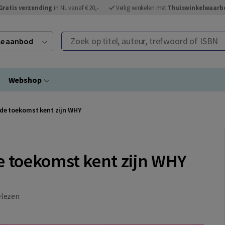
Gratis verzending
in NL vanaf € 20,-
Veilig winkelen met
Thuiswinkelwaarb
Zoek op titel, auteur, trefwoord of ISBN
ele aanbod
Webshop
 de toekomst kent zijn WHY
e toekomst kent zijn WHY
elezen