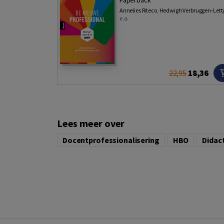
Paperback
Annelies Riteco
,
Hedwigh Verbruggen-Lett
e.a.
18,36
22,95
Lees meer over
Docentprofessionalisering
HBO
Didac