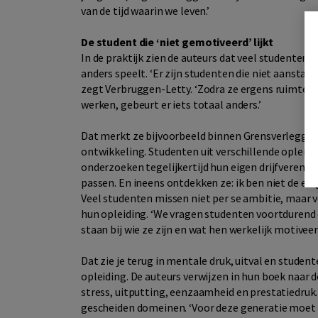
van de tijd waarin we leven.’
De student die ‘niet gemotiveerd’ lijkt
In de praktijk zien de auteurs dat veel studenten
anders speelt. ‘Er zijn studenten die niet aanstaan
zegt Verbruggen-Letty. ‘Zodra ze ergens ruimte e
werken, gebeurt er iets totaal anders.’
Dat merkt ze bijvoorbeeld binnen Grensverlegge
ontwikkeling. Studenten uit verschillende oplei
onderzoeken tegelijkertijd hun eigen drijfveren.
passen. En ineens ontdekken ze: ik ben niet de enig
Veel studenten missen niet per se ambitie, maar 
hun opleiding. ‘We vragen studenten voortdurend o
staan bij wie ze zijn en wat hen werkelijk motiveert
Dat zie je terug in mentale druk, uitval en stude
opleiding. De auteurs verwijzen in hun boek naar
stress, uitputting, eenzaamheid en prestatiedruk. 
gescheiden domeinen. ‘Voor deze generatie moet we