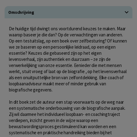
Omschrijving
De huidige tijd dwingt ons voortdurend keuzes te maken. Maar
waarop baseer je die dan? Op de verwachtingen van anderen.
Op een testuitslag, op een boek over zelfbesturing? Of kunnen
we ze baseren op een persoonlijke leidraad, op een eigen
essentie? Keuzes die gebaseerd zijn op het eigen
levensverhaal, zijn authentiek en duurzaam – ze zijn de
verwerkelijking van onze essentie. Eenieder die met mensen
werkt, stuit vroeg of laat op de biografie , op het levensverhaal
als een onuitputtelijke bron van zelfontdekking. Elke coach of
loopbaanadviseur maakt meer of minder gebruik van
biografische gegevens.
In dit boek zet de auteur een stap voorwaarts op de weg naar
een systematische onderbouwing van de biografische aanpak.
Zij wil daarmee het individueel loopbaan- en coachingtraject
verdiepen, inzicht geven in de wijze waarop een
bewustwordingsproces gestimuleerd kan worden en een
systematische en praktische handreiking bieden bij het