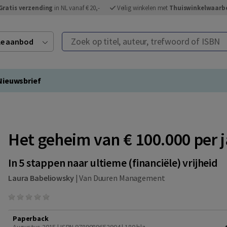
Gratis verzending
in NL vanaf € 20,-
Veilig winkelen met
Thuiswinkelwaarb
Zoek op titel, auteur, trefwoord of ISBN
ele aanbod
Nieuwsbrief
Het geheim van € 100.000 per j
In 5 stappen naar ultieme (financiële) vrijheid
Laura Babeliowsky
|
Van Duuren Management
Paperback