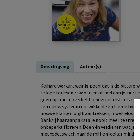
Omschrijving
Auteur(s)
Keihard werken, weinig poen: dat is de bittere w
te lage tarieven rekenen en al snel aan je ‘uur
geen tijd meer overhebt: onderneemster Laura B
een nieuw systeem ontwikkelde en leerde hoe je
nieuwe klanten blijft aantrekken, moeiteloos h
Dankzij haar aanpak sta je nooit meer te stresse
onbeperkt floreren. Doen én verdienen wat je wi
methode, switch naar de million-dollar mindset