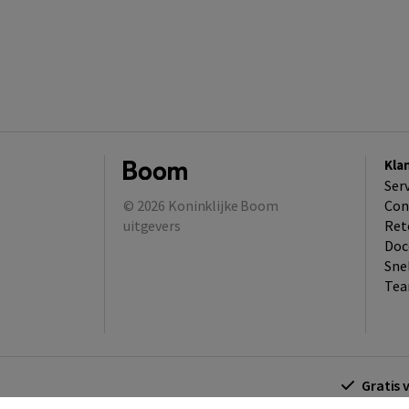
Kla
Ser
© 2026
Koninklijke Boom
Con
uitgevers
Ret
Doc
Sne
Tea
Gratis 