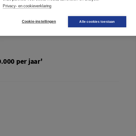
Privacy- en cookieverklaring
nvestering je omzet snel te laten stijgen
lag te gaan
Cookie-instellingen
Alle cookies toestaan
kruimel en alles uit het leven willen halen
.000 per jaar'