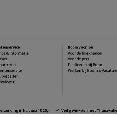
ntenservice
Boom voor jou
vice & informatie
Voor de boekhandel
tact
Voor de pers
ourneren
Publiceren bij Boom
entenservice
Werken bij Boom & Vacatur
l bestellen
mviewer
verzending in NL vanaf € 20,-.
Veilig winkelen met Thuiswin