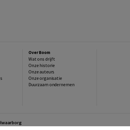
Over Boom
Wat ons drijft
Onze historie
Onze auteurs
es
Onze organisatie
Duurzaam ondernemen
kelwaarborg