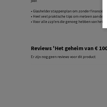
jaar.
• Glashelder stappenplan om zonder financiële i
• Heel veel praktische tips om meteen aan de s
• Voor alle zzp’ers die genoeg hebben van het ge
Reviews 'Het geheim van € 100
Er zijn nog geen reviews voor dit product