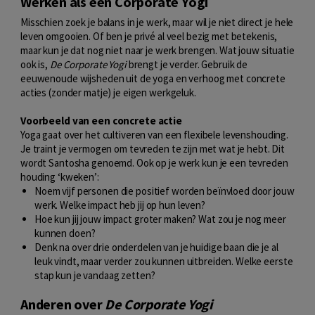
Werken als een Corporate Yogi
Misschien zoek je balans in je werk, maar wil je niet direct je hele
leven omgooien. Of ben je privé al veel bezig met betekenis,
maar kun je dat nog niet naar je werk brengen. Wat jouw situatie
ook is,
De Corporate Yogi
brengt je verder. Gebruik de
eeuwenoude wijsheden uit de yoga en verhoog met concrete
acties (zonder matje) je eigen werkgeluk.
Voorbeeld van een concrete actie
Yoga gaat over het cultiveren van een flexibele levenshouding.
Je traint je vermogen om tevreden te zijn met wat je hebt. Dit
wordt Santosha genoemd. Ook op je werk kun je een tevreden
houding ‘kweken’:
Noem vijf personen die positief worden beïnvloed door jouw
werk. Welke impact heb jij op hun leven?
Hoe kun jij jouw impact groter maken? Wat zou je nog meer
kunnen doen?
Denk na over drie onderdelen van je huidige baan die je al
leuk vindt, maar verder zou kunnen uitbreiden. Welke eerste
stap kun je vandaag zetten?
Anderen over
De Corporate Yogi