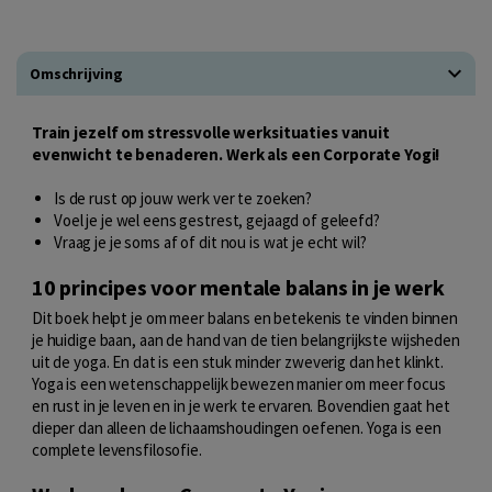
Omschrijving
Train jezelf om stressvolle werksituaties vanuit
evenwicht te benaderen. Werk als een Corporate Yogi!
Is de rust op jouw werk ver te zoeken?
Voel je je wel eens gestrest, gejaagd of geleefd?
Vraag je je soms af of dit nou is wat je echt wil?
10 principes voor mentale balans in je werk
Dit boek helpt je om meer balans en betekenis te vinden binnen
je huidige baan, aan de hand van de tien belangrijkste wijsheden
uit de yoga. En dat is een stuk minder zweverig dan het klinkt.
Yoga is een wetenschappelijk bewezen manier om meer focus
en rust in je leven en in je werk te ervaren. Bovendien gaat het
dieper dan alleen de lichaamshoudingen oefenen. Yoga is een
complete levensfilosofie.