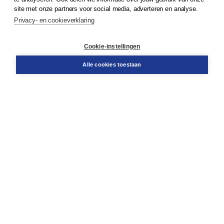
Klantenservice
site met onze partners voor social media, adverteren en analyse.
Service & informatie
Privacy- en cookieverklaring
Contact
Retourneren
Docentenservice
Cookie-instellingen
Snel bestellen
Teamviewer
Alle cookies toestaan
Boom voor jou
Voor de boekhandel
Voor de pers
Publiceren bij Boom
Werken bij Boom & Vacatures
Over Boom
Wat ons drijft
Onze historie
Onze auteurs
Onze organisatie
Duurzaam ondernemen