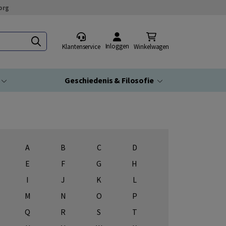
org
Inloggen
Klantenservice
Winkelwagen
Geschiedenis & Filosofie
A
B
C
D
E
F
G
H
I
J
K
L
M
N
O
P
Q
R
S
T