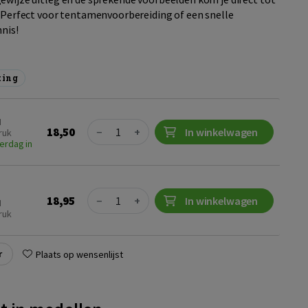
. Perfect voor tentamenvoorbereiding of een snelle
nnis!
ting
N
Quantity
18,50
−
+
In winkelwagen
ruk
erdag in
Quantity
18,95
−
+
In winkelwagen
N
ruk
r
Plaats op wensenlijst