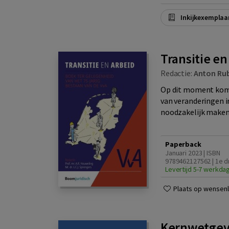
Inkijkexemplaa
Transitie en
Redactie:
Anton Ru
Op dit moment kome
van veranderingen i
noodzakelijk maken.
Paperback
Januari 2023 | ISBN
9789462127562 | 1e d
Levertijd 5-7 werkda
Plaats op wensenli
Kernwetgev