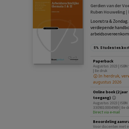
Gerdien van der Vo
Ruben Houweling
|
Loonstra & Zondag.
verdiepende handboe
arbeidsovereenkomst
5%
Studentenkor
Paperback
Augustus 2023 | ISBN
| 8e druk
In herdruk, ver
augustus 2026
Online boek (2 jaar
toegang)
Augustus 2023 | ISBN
3309010004969 | 8e d
Direct via e-mail
Beoordeling aanvr
Voor docenten met e