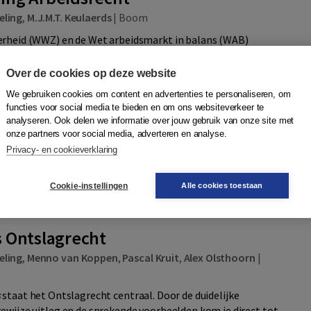
eling
,
M.J.M.T. Keulaerds
|
Boom
erheid (WWZ) en de Wet arbeidsmarkt in balans (WAB)
srecht in respectievelijk 2015 en 2020. In 2022 wijzigden de
U-richtlijn transparante en...
Meer
Over de cookies op deze website
We gebruiken cookies om content en advertenties te personaliseren, om
functies voor social media te bieden en om ons websiteverkeer te
analyseren. Ook delen we informatie over jouw gebruik van onze site met
Quantity
onze partners voor social media, adverteren en analyse.
19,95
−
+
In winkelwagen
ruk
erdag in
Privacy- en cookieverklaring
jst
Cookie-instellingen
Alle cookies toestaan
 Ontslagrecht
eling
,
Menno van Koppen
,
Pascal Kruit
,
Alex Olsthoorn
|
s
staat het Ontslagrecht centraal. Door de duidelijke
ewijze uitleg en de sprekende voorbeelden kom je direct tot