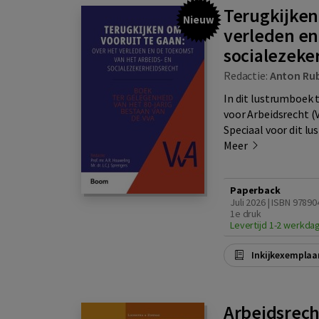
Terugkijken
Nieuw
verleden en
socialezeke
Redactie:
Anton Ru
In dit lustrumboek 
voor Arbeidsrecht (
Speciaal voor dit lust
Meer
Paperback
Juli 2026 | ISBN 9789
1e druk
Levertijd 1-2 werkda
Inkijkexemplaa
Arbeidsrech