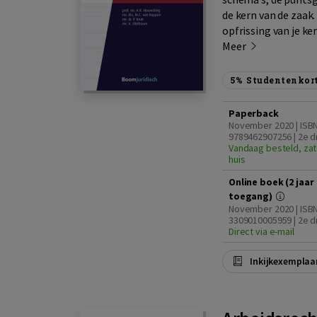
de kern van de zaak
opfrissing van je ke
Meer
5%
Studentenkor
Paperback
November 2020 | ISB
9789462907256 | 2e d
Vandaag besteld, zat
huis
Online boek (2 jaar
toegang)
November 2020 | ISB
3309010005959 | 2e d
Direct via e-mail
Inkijkexemplaa