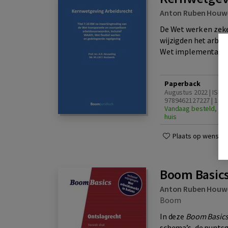
Anton Ruben Houw
De Wet werk en zek
wijzigden het arbeid
Wet implementatie E
Paperback
Augustus 2022 | ISBN
9789462127227 | 1e d
Vandaag besteld, zat
huis
Plaats op wensenli
Boom Basics
Anton Ruben Houw
Boom
In deze
Boom
Basic
schema’s, de puntsg