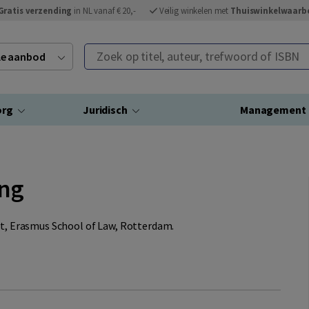
Gratis verzending
in NL vanaf € 20,-
Veilig winkelen met
Thuiswinkelwaarb
Zoek op titel, auteur, trefwoord of ISBN
ele aanbod
org
Juridisch
Management
ng
cht, Erasmus School of Law, Rotterdam.