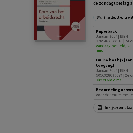
de zondagtoeslag af
5%
Studentenkor
Paperback
Januari 2024 | ISBN
9789462128910 | 2e d
Vandaag besteld, zat
huis
Online boek (2 jaar
toegang)
Januari 2024 | ISBN
6096328089074 | 2e d
Direct via e-mail
Beoordeling aanvr
Voor docenten met e
Inkijkexemplaa