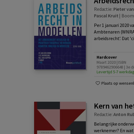
Arbeidsrech
Redactie:
Pieter van
Pascal Kruit
|
Boom
Per 1 januari 2020 
Ambtenaren (WNRA) 
arbeidsrecht'. Dat 'c
Hardcover
Maart 2020 | ISBN
9789462906648 | 3e d
Levertijd 5-7 werkda
Plaats op wensenli
Kern van he
Redactie:
Anton Ru
Belangrijke onderwe
werknemer? En wat m