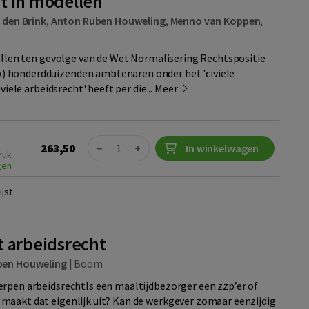
t in modellen
 den Brink
,
Anton Ruben Houweling
,
Menno van Koppen
,
vallen ten gevolge van de Wet Normalisering Rechtspositie
honderdduizenden ambtenaren onder het 'civiele
iviele arbeidsrecht' heeft per die...
Meer
Quantity
263,50
−
+
In winkelwagen
ruk
gen
jst
t arbeidsrecht
ben Houweling
|
Boom
rpen arbeidsrechtIs een maaltijdbezorger een zzp’er of
aakt dat eigenlijk uit? Kan de werkgever zomaar eenzijdig