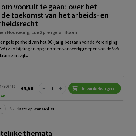
 om vooruit te gaan: over het
 de toekomst van het arbeids- en
rheidsrecht
ben Houweling
,
Loe Sprengers
|
Boom
ter gelegenheid van het 80-jarig bestaan van de Vereniging
VvA) zijn bijdragen opgenomen van werkgroepen van de VvA.
rum zijn vijf...
Quantity
047303411 |
44,50
−
+
In winkelwagen
gen
r
Plaats op wensenlijst
telijke themata