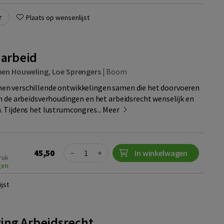
r
Plaats op wensenlijst
 arbeid
ben Houweling
,
Loe Sprengers
|
Boom
n verschillende ontwikkelingen samen die het doorvoeren
n de arbeidsverhoudingen en het arbeidsrecht wenselijk en
 Tijdens het lustrumcongres...
Meer
Quantity
45,50
−
+
In winkelwagen
ruk
gen
jst
ing Arbeidsrecht