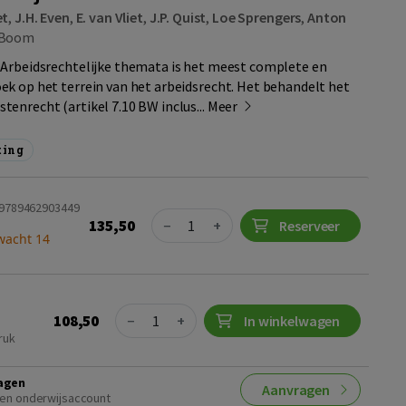
et
,
J.H. Even
,
E. van Vliet
,
J.P. Quist
,
Loe Sprengers
,
Anton
Boom
 Arbeidsrechtelijke themata is het meest complete en
k op het terrein van het arbeidsrecht. Het behandelt het
enrecht (artikel 7.10 BW inclus...
Meer
ting
 9789462903449
Quantity
135,50
−
+
Reserveer
wacht 14
Quantity
108,50
−
+
In winkelwagen
ruk
agen
Aanvragen
en onderwijsaccount