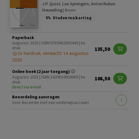
J.P. Quist
,
Loe Sprengers
,
Anton Ruben
Houweling
|
Boom
5%
Studentenkorting
Paperback
Augustus 2023 | ISBN 9789462903449 | 8e
druk
135,50
In herdruk, verwacht 14 augustus
2026
Online boek (2 jaar toegang)
Augustus 2023 | ISBN 3309010004969 | 8e
108,50
druk
Direct via e-mail
Beoordeling aanvragen
Voor docenten met een onderwijsaccount