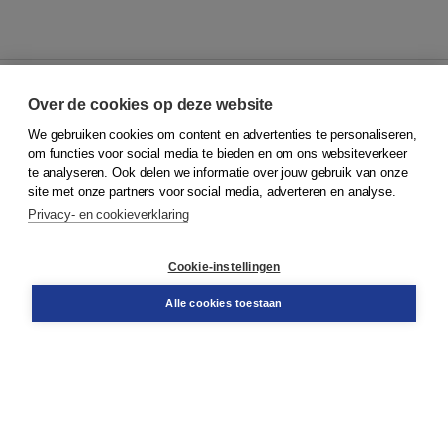
Over de cookies op deze website
We gebruiken cookies om content en advertenties te personaliseren,
© 2026
Koninklijke Boom uitgevers
om functies voor social media te bieden en om ons websiteverkeer
te analyseren. Ook delen we informatie over jouw gebruik van onze
Klantenservice
site met onze partners voor social media, adverteren en analyse.
Service & informatie
Privacy- en cookieverklaring
Contact
Retourneren
Docentenservice
Cookie-instellingen
Snel bestellen
Teamviewer
Alle cookies toestaan
Boom voor jou
Voor de boekhandel
Voor de pers
Publiceren bij Boom
Werken bij Boom & Vacatures