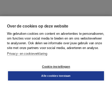
Over de cookies op deze website
We gebruiken cookies om content en advertenties te personaliseren,
© 2026
Koninklijke Boom uitgevers
om functies voor social media te bieden en om ons websiteverkeer
te analyseren. Ook delen we informatie over jouw gebruik van onze
Klantenservice
site met onze partners voor social media, adverteren en analyse.
Service & informatie
Privacy- en cookieverklaring
Contact
Retourneren
Docentenservice
Cookie-instellingen
Snel bestellen
Teamviewer
Alle cookies toestaan
Boom voor jou
Voor de boekhandel
Voor de pers
Publiceren bij Boom
Werken bij Boom & Vacatures