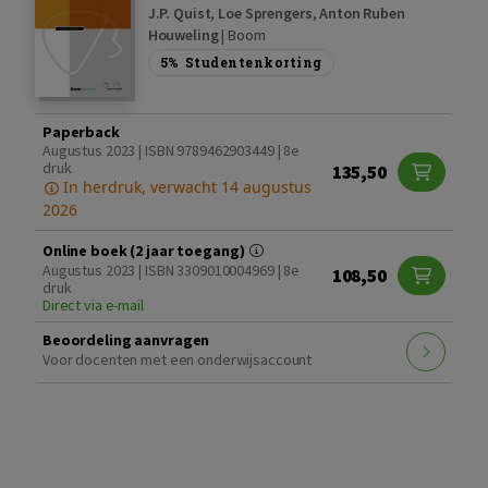
J.P. Quist
,
Loe Sprengers
,
Anton Ruben
Houweling
|
Boom
5%
Studentenkorting
Paperback
Augustus 2023 | ISBN 9789462903449 | 8e
druk
135,50
In herdruk, verwacht 14 augustus
2026
Online boek (2 jaar toegang)
Augustus 2023 | ISBN 3309010004969 | 8e
108,50
druk
Direct via e-mail
Beoordeling aanvragen
Voor docenten met een onderwijsaccount