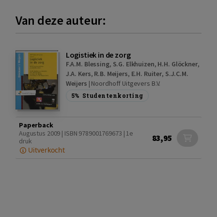
Van deze auteur:
Logistiek in de zorg
F.A.M. Blessing
,
S.G. Elkhuizen
,
H.H. Glöckner
,
J.A. Kers
,
R.B. Meijers
,
E.H. Ruiter
,
S.J.C.M.
Weijers
|
Noordhoff Uitgevers B.V.
5%
Studentenkorting
Paperback
Augustus 2009 | ISBN 9789001769673 | 1e
83,95
druk
Uitverkocht