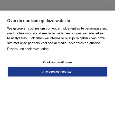
Over de cookies op deze website
We gebruiken cookies om content en advertenties te personaliseren,
© 2026
Koninklijke Boom uitgevers
om functies voor social media te bieden en om ons websiteverkeer
te analyseren. Ook delen we informatie over jouw gebruik van onze
Klantenservice
site met onze partners voor social media, adverteren en analyse.
Service & informatie
Privacy- en cookieverklaring
Contact
Retourneren
Docentenservice
Cookie-instellingen
Snel bestellen
Teamviewer
Alle cookies toestaan
Boom voor jou
Voor de boekhandel
Voor de pers
Publiceren bij Boom
Werken bij Boom & Vacatures
Over Boom