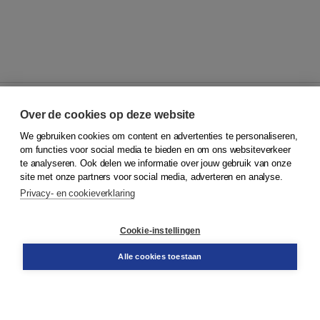
Over de cookies op deze website
We gebruiken cookies om content en advertenties te personaliseren,
© 2026
Koninklijke Boom uitgevers
om functies voor social media te bieden en om ons websiteverkeer
te analyseren. Ook delen we informatie over jouw gebruik van onze
Klantenservice
site met onze partners voor social media, adverteren en analyse.
Service & informatie
Privacy- en cookieverklaring
Contact
Retourneren
Docentenservice
Cookie-instellingen
Snel bestellen
Teamviewer
Alle cookies toestaan
Boom voor jou
Voor de boekhandel
Voor de pers