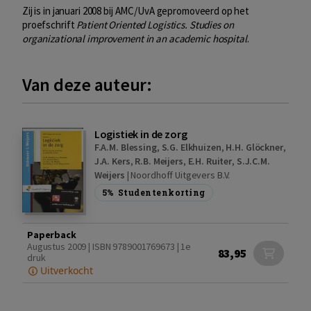
Zij is in januari 2008 bij AMC/UvA gepromoveerd op het
proefschrift
Patient Oriented Logistics. Studies on
organizational improvement in an academic hospital
.
Van deze auteur:
Logistiek in de zorg
F.A.M. Blessing
,
S.G. Elkhuizen
,
H.H. Glöckner
,
J.A. Kers
,
R.B. Meijers
,
E.H. Ruiter
,
S.J.C.M.
Weijers
|
Noordhoff Uitgevers B.V.
5%
Studentenkorting
Paperback
Augustus 2009 | ISBN 9789001769673 | 1e
83,95
druk
Uitverkocht