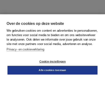
Over de cookies op deze website
We gebruiken cookies om content en advertenties te personaliseren,
© 2026
Koninklijke Boom uitgevers
om functies voor social media te bieden en om ons websiteverkeer
te analyseren. Ook delen we informatie over jouw gebruik van onze
Klantenservice
site met onze partners voor social media, adverteren en analyse.
Service & informatie
Privacy- en cookieverklaring
Contact
Retourneren
Docentenservice
Cookie-instellingen
Snel bestellen
Teamviewer
Alle cookies toestaan
Boom voor jou
Voor de boekhandel
Voor de pers
Publiceren bij Boom
Werken bij Boom & Vacatures