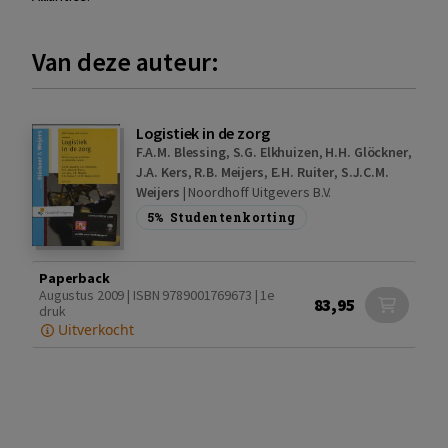
Van deze auteur:
Logistiek in de zorg
F.A.M. Blessing
,
S.G. Elkhuizen
,
H.H. Glöckner
,
J.A. Kers
,
R.B. Meijers
,
E.H. Ruiter
,
S.J.C.M.
Weijers
|
Noordhoff Uitgevers B.V.
5%
Studentenkorting
Paperback
Augustus 2009 | ISBN 9789001769673 | 1e
83,95
druk
Uitverkocht