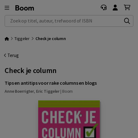
Zoek op titel, auteur, trefwoord of ISBN
Tiggeler
Check je column
Terug
Check je column
Tips en antitips voor rake columns en blogs
Anne Boerrigter
,
Eric Tiggeler
|
Boom