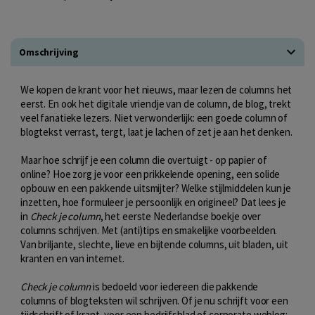
Omschrijving
We kopen de krant voor het nieuws, maar lezen de columns het
eerst. En ook het digitale vriendje van de column, de blog, trekt
veel fanatieke lezers. Niet verwonderlijk: een goede column of
blogtekst verrast, tergt, laat je lachen of zet je aan het denken.
Maar hoe schrijf je een column die overtuigt - op papier of
online? Hoe zorg je voor een prikkelende opening, een solide
opbouw en een pakkende uitsmijter? Welke stijlmiddelen kun je
inzetten, hoe formuleer je persoonlijk en origineel? Dat lees je
in
Check je column
, het eerste Nederlandse boekje over
columns schrijven. Met (anti)tips en smakelijke voorbeelden.
Van briljante, slechte, lieve en bijtende columns, uit bladen, uit
kranten en van internet.
Check je column
is bedoeld voor iedereen die pakkende
columns of blogteksten wil schrijven. Of je nu schrijft voor een
tijdschrift of krant, voor een bedrijfsblad of corporate weblog: