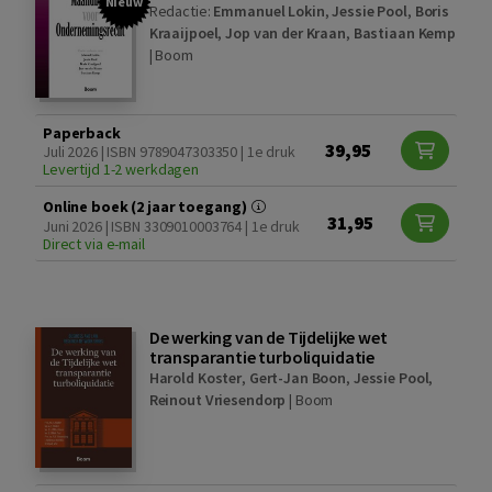
Nieuw
Redactie:
Emmanuel Lokin
,
Jessie Pool
,
Boris
Kraaijpoel
,
Jop van der Kraan
,
Bastiaan Kemp
|
Boom
Paperback
39,95
Juli 2026 | ISBN 9789047303350 | 1e druk
Levertijd 1-2 werkdagen
Online boek (2 jaar toegang)
31,95
Juni 2026 | ISBN 3309010003764 | 1e druk
Direct via e-mail
De werking van de Tijdelijke wet
transparantie turboliquidatie
Harold Koster
,
Gert-Jan Boon
,
Jessie Pool
,
Reinout Vriesendorp
|
Boom