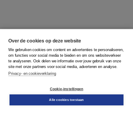
Over de cookies op deze website
We gebruiken cookies om content en advertenties te personaliseren,
© 2026
Koninklijke Boom uitgevers
om functies voor social media te bieden en om ons websiteverkeer
te analyseren. Ook delen we informatie over jouw gebruik van onze
Klantenservice
site met onze partners voor social media, adverteren en analyse.
Service & informatie
Privacy- en cookieverklaring
Contact
Retourneren
Docentenservice
Cookie-instellingen
Snel bestellen
Teamviewer
Alle cookies toestaan
Boom voor jou
Voor de boekhandel
Voor de pers
Publiceren bij Boom