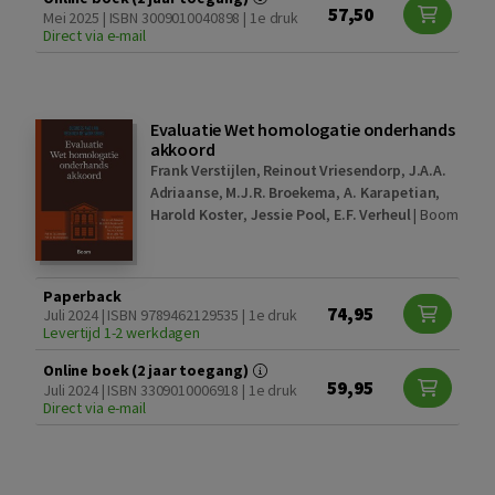
57,50
Mei 2025 | ISBN 3009010040898 | 1e druk
Direct via e-mail
Evaluatie Wet homologatie onderhands
akkoord
Frank Verstijlen
,
Reinout Vriesendorp
,
J.A.A.
Adriaanse
,
M.J.R. Broekema
,
A. Karapetian
,
Harold Koster
,
Jessie Pool
,
E.F. Verheul
|
Boom
Paperback
74,95
Juli 2024 | ISBN 9789462129535 | 1e druk
Levertijd 1-2 werkdagen
Online boek (2 jaar toegang)
59,95
Juli 2024 | ISBN 3309010006918 | 1e druk
Direct via e-mail