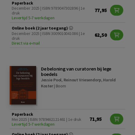
Paperback
December 2025 | ISBN 9789047302896 | 1e
77,95
druk
Levertijd 5-7 werkdagen
Online boek (2 jaar toegang)
December 2025 | ISBN 3009010041086 | 1e
62,50
druk
Direct via e-mail
De beloning van curatoren bij lege
boedels
Jessie Pool
,
Reinout Vriesendorp
,
Harold
Koster
|
Boom
Paperback
71,95
Mei 2025 | ISBN 9789462121461 | 1e druk
Levertijd 5-7 werkdagen
Online boek (2 jaar toegang)