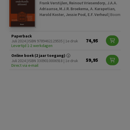
Frank Verstijlen
,
Reinout Vriesendorp
,
J.A.A.
Adriaanse
,
M.J.R. Broekema
,
A. Karapetian
,
Harold Koster
,
Jessie Pool
,
E.F. Verheul
|
Boom
Paperback
74,95
Juli 2024 | ISBN 9789462129535 | 1e druk
Levertijd 1-2 werkdagen
Online boek (2 jaar toegang)
59,95
Juli 2024 | ISBN 3309010006918 | 1e druk
Direct via e-mail