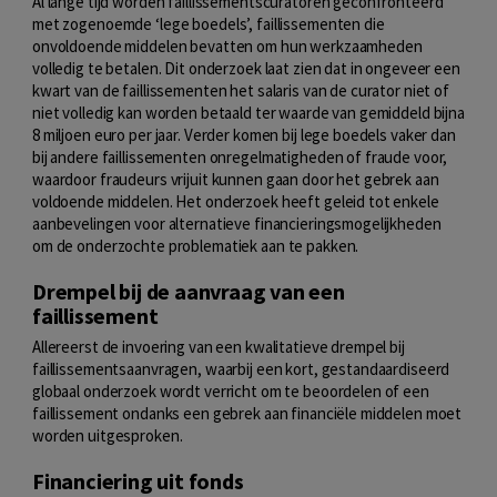
Al lange tijd worden faillissementscuratoren geconfronteerd
met zogenoemde ‘lege boedels’, faillissementen die
onvoldoende middelen bevatten om hun werkzaamheden
volledig te betalen. Dit onderzoek laat zien dat in ongeveer een
kwart van de faillissementen het salaris van de curator niet of
niet volledig kan worden betaald ter waarde van gemiddeld bijna
8 miljoen euro per jaar. Verder komen bij lege boedels vaker dan
bij andere faillissementen onregelmatigheden of fraude voor,
waardoor fraudeurs vrijuit kunnen gaan door het gebrek aan
voldoende middelen. Het onderzoek heeft geleid tot enkele
aanbevelingen voor alternatieve financieringsmogelijkheden
om de onderzochte problematiek aan te pakken.
Drempel bij de aanvraag van een
faillissement
Allereerst de invoering van een kwalitatieve drempel bij
faillissementsaanvragen, waarbij een kort, gestandaardiseerd
globaal onderzoek wordt verricht om te beoordelen of een
faillissement ondanks een gebrek aan financiële middelen moet
worden uitgesproken.
Financiering uit fonds