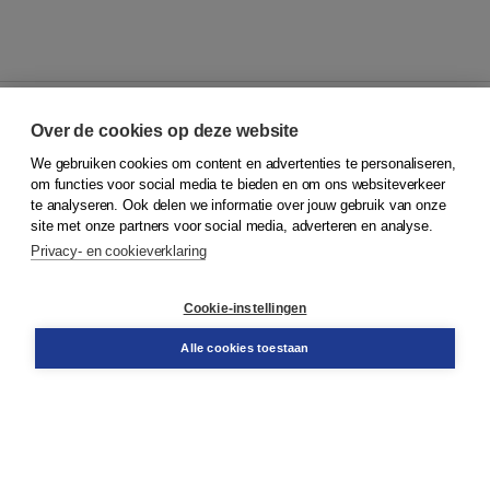
Over de cookies op deze website
We gebruiken cookies om content en advertenties te personaliseren,
© 2026
Koninklijke Boom uitgevers
om functies voor social media te bieden en om ons websiteverkeer
te analyseren. Ook delen we informatie over jouw gebruik van onze
Klantenservice
site met onze partners voor social media, adverteren en analyse.
Service & informatie
Privacy- en cookieverklaring
Contact
Retourneren
Docentenservice
Cookie-instellingen
Snel bestellen
Teamviewer
Alle cookies toestaan
Boom voor jou
Voor de boekhandel
Voor de pers
Publiceren bij Boom
Werken bij Boom & Vacatures