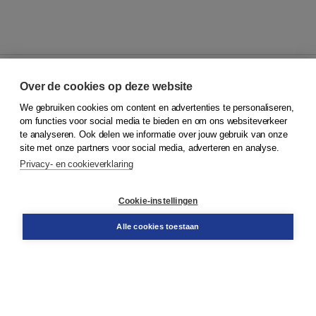
Over de cookies op deze website
We gebruiken cookies om content en advertenties te personaliseren,
© 2026
Koninklijke Boom uitgevers
om functies voor social media te bieden en om ons websiteverkeer
te analyseren. Ook delen we informatie over jouw gebruik van onze
Klantenservice
site met onze partners voor social media, adverteren en analyse.
Service & informatie
Privacy- en cookieverklaring
Contact
Retourneren
Docentenservice
Cookie-instellingen
Snel bestellen
Teamviewer
Alle cookies toestaan
Boom voor jou
Voor de boekhandel
Voor de pers
Publiceren bij Boom
Werken bij Boom & Vacatures