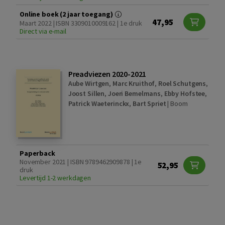
Online boek (2 jaar toegang)
47,95
Maart 2022 | ISBN 3309010009162 | 1e druk
Direct via e-mail
Preadviezen 2020-2021
Aube Wirtgen
,
Marc Kruithof
,
Roel Schutgens
,
Joost Sillen
,
Joeri Bemelmans
,
Ebby Hofstee
,
Patrick Waeterinckx
,
Bart Spriet
|
Boom
Paperback
November 2021 | ISBN 9789462909878 | 1e
52,95
druk
Levertijd 1-2 werkdagen