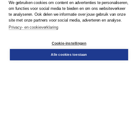
We gebruiken cookies om content en advertenties te personaliseren,
© 2026
Koninklijke Boom uitgevers
om functies voor social media te bieden en om ons websiteverkeer
te analyseren. Ook delen we informatie over jouw gebruik van onze
Klantenservice
site met onze partners voor social media, adverteren en analyse.
Service & informatie
Privacy- en cookieverklaring
Contact
Retourneren
Docentenservice
Cookie-instellingen
Snel bestellen
Teamviewer
Alle cookies toestaan
Boom voor jou
Voor de boekhandel
Voor de pers
Publiceren bij Boom
Werken bij Boom & Vacatures
Over Boom
Wat ons drijft
Onze historie
Onze auteurs
Onze organisatie
Duurzaam ondernemen