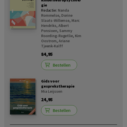
kinderneuropsycholo
gie
Redactie:
Nanda
Rommelse
,
Dorine
Slaats-Willemse
,
Marc
Hendriks
,
Albert
Ponsioen
,
Sammy
Roording-Ragetlie
,
Kim
Oostrom
,
Ariane
Tjeenk-Kalff
84,95
Bestellen
Gids voor
gesprekstherapie
Mia Leijssen
24,95
Bestellen