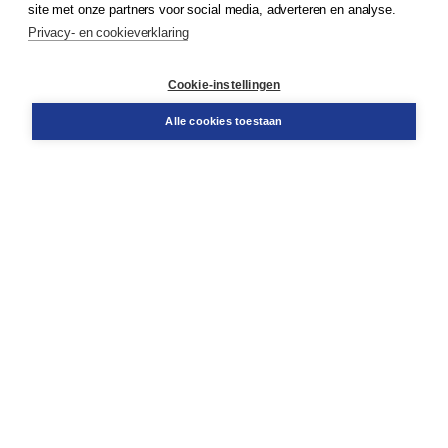
site met onze partners voor social media, adverteren en analyse.
Service & informatie
Privacy- en cookieverklaring
Contact
Retourneren
Docentenservice
Cookie-instellingen
Snel bestellen
Teamviewer
Alle cookies toestaan
Boom voor jou
Voor de boekhandel
Voor de pers
Publiceren bij Boom
Werken bij Boom & Vacatures
Over Boom
Wat ons drijft
Onze historie
Onze auteurs
Onze organisatie
Duurzaam ondernemen
Gratis verzending in NL vanaf € 20,-.