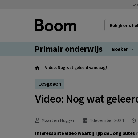
Bekijk ons h
Primair onderwijs
Boeken
Video: Nog wat geleerd vandaag?
Lesgeven
Video: Nog wat gelee
Maarten Huygen
4 december 2024
L
Interessante video waarbij Tjip de Jong auteu