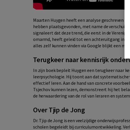
Maarten Huygen heeft een analyse geschreven ove
hebben plaatsgevonden, met name de verschuiving 
signaleert dat deze trend, die eerst in de Vereni
omarmd, heeft geleid tot een achteruitgang in ta
alles zelf kunnen vinden via Google blijkt een my
Terugkeer naar kennisrijk onder
In zijn boek bepleit Huygen een terugkeer naar ke
leerpsychologie. Hij toont aan dat systematische v
effectief leren. Aan de hand van concrete voorbee
Tsjechov kunnen lezen, demonstreert hij het bela
de herwaardering van de rol van leraren en system
Over Tjip de Jong
Dr. Tjip de Jong is een veelzijdige onderwijsprofe
scholen begeleidt bij curriculumontwikkeling. Ver