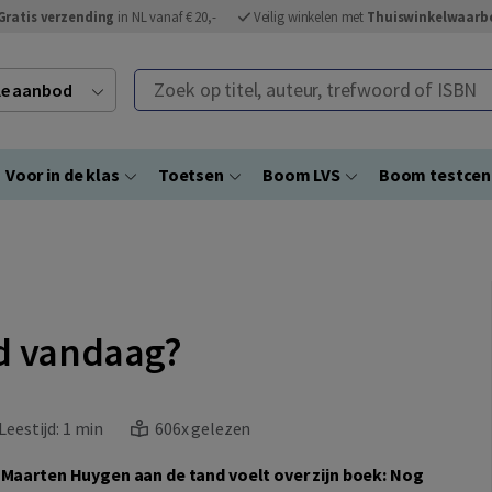
Gratis verzending
in NL vanaf € 20,-
Veilig winkelen met
Thuiswinkelwaarb
Zoek op titel, auteur, trefwoord of ISBN
ele aanbod
Voor in de klas
Toetsen
Boom LVS
Boom testce
rd vandaag?
eestijd:
1 min
606x gelezen
r Maarten Huygen aan de tand voelt over zijn boek: Nog