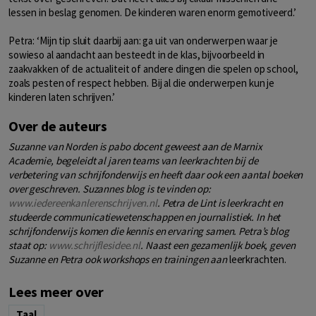
lessen in beslag genomen. De kinderen waren enorm gemotiveerd.’
Petra: ‘Mijn tip sluit daarbij aan: ga uit van onderwerpen waar je
sowieso al aandacht aan besteedt in de klas, bijvoorbeeld in
zaakvakken of de actualiteit of andere dingen die spelen op school,
zoals pesten of respect hebben. Bij al die onderwerpen kun je
kinderen laten schrijven.’
Over de auteurs
Suzanne van Norden is pabo docent geweest aan de Marnix
Academie, begeleidt al jaren teams van leerkrachten bij de
verbetering van schrijfonderwijs en heeft daar ook een aantal boeken
over geschreven. Suzannes blog is te vinden op:
www.iedereenkanlerenschrijven.nl
. Petra de Lint is leerkracht en
studeerde communicatiewetenschappen en journalistiek. In het
schrijfonderwijs komen die kennis en ervaring samen. Petra’s blog
staat op:
www.schrijflesidee.nl
. Naast een gezamenlijk boek, geven
Suzanne en Petra ook workshops en trainingen aan
leerkrachten.
Lees meer over
Taal