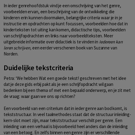
In ieder genrehoofdstuk vind je een omschrijving van het genre,
voorbeelden ervan, een beschrijving van de ontwikkeling die
kinderen erin kunnen doormaken, belangrijke criteria waar je in je
instructie en opdrachten op kunt focussen, voorbeelden hoe dat in
kinderteksten tot uiting kan komen, didactische tips, voorbeelden
van schrijfopdrachten en links naar voorbeeldteksten. Meer
uitgebreide informatie over didactiek is te vinden in
Iedereen kan
leren schrijven,
een eerder verschenen boek van Suzanne van
Norden
.
Duidelijke tekstcriteria
Petra: ‘We hebben Wat een goede tekst! geschreven met het idee
dat je deze gids erbij pakt als je een schrijfopdracht wil gaan
bedenken bij een thema of met een bepaald onderwerp, en je zit met
de vraag: waar gaan we ons op richten?
Een voorbeeld van een criterium dat in ieder genre aan bod komt, is
tekststructuur. In veel taalmethodes staat dat de structuur inleiding-
kern-slot moet zijn, maar tekststructuur verschilt per genre. Een
inleiding van een verhaal is bijvoorbeeld heel anders dan de inleiding
van een betoog. En zelfs binnen een genre zijn er verschillende