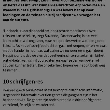
in het basisonderwijs, geschreven door Suzanne van Norden
en Petra de Lint. Wat kunnen leerkrachten er precies mee en
waarom is deze gids handig? En wat levert het op voor
leerlingen en de teksten die zij schrijven? We vroegen het
aan de auteurs.
‘Het boek is vooral bedoeld om leerkrachten meer kennis over
teksten aan te reiken,’ zegt Suzanne, ‘Onze ervaring is dat veel
leerkrachten wel ongeveer, maar niet precies weten wat een goede
tekst is. Als ze zelf schrijfopdrachten gaan ontwerpen, zitten ze vaak
met de handen in het haar: wat zullen we nu weer eens gaan doen?
Het pijnpunt is dat we zien dat veel leerkrachten onzeker zijn bij het
ontwikkelen van schrijfopdrachten en waar ze dan op moeten of
zouden kunnen letten. Die onzekerheid hopen we met dit boek weg
te nemen.’
10 schrijfgenres
Wat een goede tekst!
bevat naast beknopte didactische informatie,
uitgebreide informatie over tien genres die gangbaar zijn in het
basisonderwijs. De genres zijn onderverdeeld in drie hoofdgenres:
verhalend, feitelijk en waarderend.