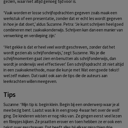
gezien, waar niet altijd genoeg tijd voor is.
‘Vaak worden er losse schrijfopdrachten gegeven zoals maak een
werkstuk of een presentatie, zonder dat er echt les wordt gegeven
in hoe je dat doet,’ aldus Suzanne. Petra: ‘Je kunt schrijven heel goed
combineren met zaakvakonderwijs. Schrijven kan dan een manier van
verwerking en verdieping zijn.’
‘Het gekke is dat er heel veel wordt geschreven, zonder dat het
wordt gezien als schrijfonderwijs,’ zegt Suzanne. ‘Als je die
schrijfmomenten gaat zien en benutten als schrijfonderwijs, dan
wordt je onderwijs veel effectiever.’ Een schrijfopdracht zit niet altijd
in een zaakvakmethode, maar die kun je met Wat een goede tekst!
wel zelf maken. Dat raakt ook aan de tips die de auteurs aan
leerkrachten willen meegeven.
Tips
Suzanne: ‘Mijn tip is: begin klein. Begin bij een onderwerp waar je al
mee bezig bent. Laatst was ik in een groep 4 waar het over de wolf
ging. De kinderen wisten er nog niks van. Ze gingen eerst veel lezen
en filmpjes kijken. Ze praatten erover en toen hebben ze er ook een
tekst over geschreven. Dat heeft alles bij elkaar misschien drie