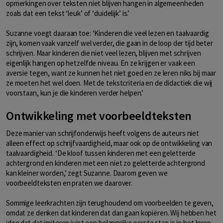
opmerkingen over teksten niet blijven hangen in algemeenheden
zoals dat een tekst ‘leuk’ of ‘duidelijk’ is.’
Suzanne voegt daaraan toe: ‘Kinderen die veel lezen en taalvaardig
zijn, komen vaak vanzelf wel verder, die gaan in de loop der tijd beter
schrijven. Maar kinderen die niet veel lezen, blijven met schrijven
eigenlijk hangen op hetzelfde niveau. En ze krijgen er vaak een
aversie tegen, want ze kunnen het niet goed en ze leren niks bij maar
ze moeten het wel doen. Met de tekstcriteria en de didactiek die wij
voorstaan, kun je die kinderen verder helpen.’
Ontwikkeling met voorbeeldteksten
Deze manier van schrijfonderwijs heeft volgens de auteurs niet
alleen effect op schrijfvaardigheid, maar ook op de ontwikkeling van
taalvaardigheid. ‘De kloof tussen kinderen met een geletterde
achtergrond en kinderen met een niet zo geletterde achtergrond
kan kleiner worden,’ zegt Suzanne. Daarom geven we
voorbeeldteksten en praten we daarover.
Sommige leerkrachten zijn terughoudend om voorbeelden te geven,
omdat ze denken dat kinderen dat dan gaan kopiëren. Wij hebben het
idee dat dat imiteren juist een belangrijke eerste stap is in het leren