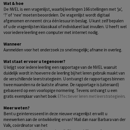
Wat & hoe
De NVEL is een vragenlijst, waarbij leerlingen 166 stellingen met ‘ja’,
‘?’ of ‘nee’ moeten beoordelen. De vragenlijst wordt digitaal
afgenomen en neemt circa één lesuur in beslag. U kunt zelf bepalen
of u de vragenlijsten klassikaal of individueel laat invullen. U heeft wel
voor iedere leerling een computer met internet nodig.
Wanneer
Aanmelden voor het onderzoek zo snel mogelijk; afname in overleg.
Wat staat er voor u tegenover?
U krijgt voor iedere leerling een rapportage van de NVEL waaruit
duidelijk wordt in hoeverre de leerling bij het leren gebruik maakt van
de verschillende leerstrategieën. U ontvangt de rapportages binnen
twee maanden na de laatste afname. De rapportage is (uiteraard)
gebaseerd op een voorlopige normering. Tevens ontvangt u een
gratis exemplaar van het boek
Effectiever leren met leerstrategieën
.
Meer weten?
Bent u geïnteresseerd in deze nieuwe vragenlijst en wilt u
meewerken aan de ontwikkeling ervan? Mail dan naar Barbara van der
Valk, coördinator van het