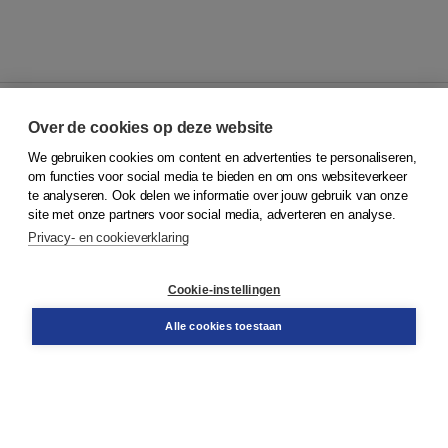
Over de cookies op deze website
We gebruiken cookies om content en advertenties te personaliseren,
© 2026
Koninklijke Boom uitgevers
om functies voor social media te bieden en om ons websiteverkeer
te analyseren. Ook delen we informatie over jouw gebruik van onze
Klantenservice
site met onze partners voor social media, adverteren en analyse.
Service & informatie
Privacy- en cookieverklaring
Contact
Retourneren
Docentenservice
Cookie-instellingen
Snel bestellen
Teamviewer
Alle cookies toestaan
Boom voor jou
Voor de boekhandel
Voor de pers
Publiceren bij Boom
Werken bij Boom & Vacatures