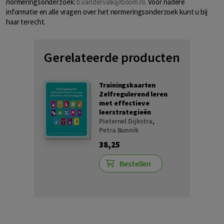
normeringsonderzoek:
b.vandervalk@boom.nl.
Voor nadere
informatie en alle vragen over het normeringsonderzoek kunt u bij
haar terecht.
Gerelateerde producten
Trainingskaarten
Zelfregulerend leren
met effectieve
leerstrategieën
Pieternel Dijkstra
,
Petra Bunnik
38,25
Bestellen