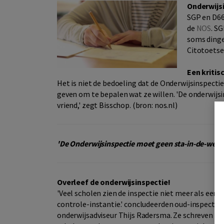
Onderwijs
SGP en D66
de
NOS
. S
soms dingen
Citotoetsen
Een kritis
Het is niet de bedoeling dat de Onderwijsinspecti
geven om te bepalen wat ze willen. 'De onderwijs
vriend,' zegt Bisschop. (bron: nos.nl)
'De Onderwijsinspectie moet geen sta-in-de-weg zi
Overleef de onderwijsinspectie!
'Veel scholen zien de inspectie niet meer als een
controle-instantie.' concludeerden oud-inspecte
onderwijsadviseur Thijs Radersma. Ze schreven ee