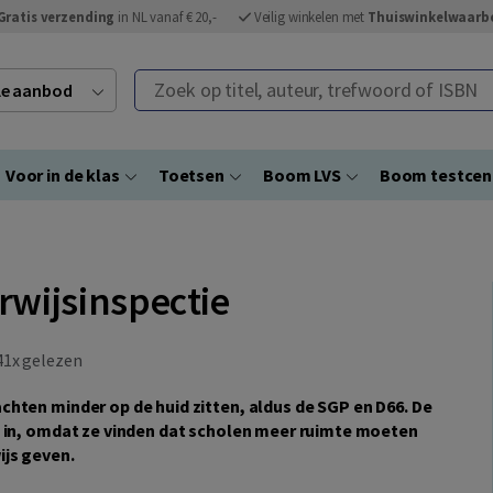
Gratis verzending
in NL vanaf € 20,-
Veilig winkelen met
Thuiswinkelwaarb
Zoek op titel, auteur, trefwoord of ISBN
ele aanbod
Voor in de klas
Toetsen
Boom LVS
Boom testce
rwijsinspectie
1x gelezen
chten minder op de huid zitten, aldus de SGP en D66. De
t in, omdat ze vinden dat scholen meer ruimte moeten
ijs geven.