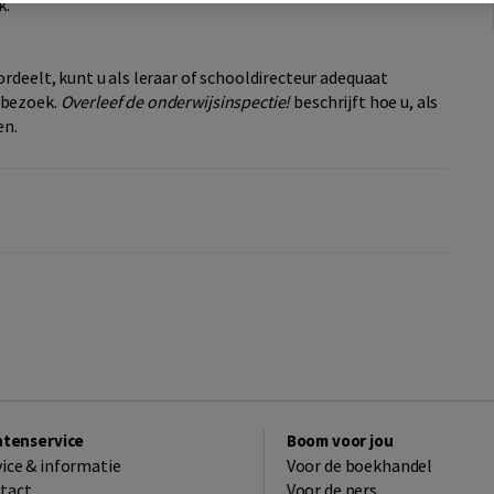
k.
rdeelt, kunt u als leraar of schooldirecteur adequaat
 bezoek.
Overleef de onderwijsinspectie!
beschrijft hoe u, als
en.
ntenservice
Boom voor jou
vice & informatie
Voor de boekhandel
tact
Voor de pers