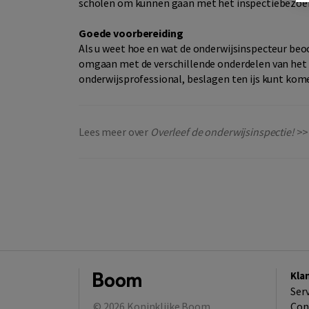
scholen om kunnen gaan met het inspectiebezoe
Goede voorbereiding
Als u weet hoe en wat de onderwijsinspecteur beoo
omgaan met de verschillende onderdelen van het
onderwijsprofessional, beslagen ten ijs kunt kom
Lees meer over
Overleef de onderwijsinspectie!
>>
Kla
Ser
© 2026
Koninklijke Boom
Con