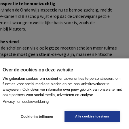
inspectie te bemoeizuchtig
 vinden de Onderwijsinspectie nu te bemoeizuchtig, meldt
GP-kamerlid Bisschop wijst erop dat de Onderwijsinspectie
 eist waar geen wettelijke basis voor is, zoals de
 bij kleuters.
che vriend
e de scholen een visie oplegt; ze moeten scholen meer ruimte
inspectie moet geen sta-in-de-weg zijn, maar een kritische
Over de cookies op deze website
We gebruiken cookies om content en advertenties te personaliseren, om
jn, maar een kritische vriend.'
functies voor social media te bieden en om ons websiteverkeer te
analyseren. Ook delen we informatie over jouw gebruik van onze site met
onze partners voor social media, adverteren en analyse.
Privacy- en cookieverklaring
 deskundige gesprekspartner, maar als een calculerende
Cookie-instellingen
Alle cookies toestaan
ur en onderwijspedagoog Henk van der Weijden en
n boek over de werkwijze van de Onderwijsinspectie, en hoe