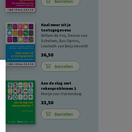
Bestellen
Haal meer uit je
toetsgegevens
Willem de Vos
,
Denise van
Schelven
,
Bas Oprins
,
Liesbeth van Beijsterveldt
36,50
Bestellen
Aan de slag met
rekenproblemen 1
Marije van Oostendorp
33,50
Bestellen