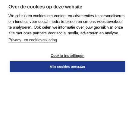
Over de cookies op deze website
We gebruiken cookies om content en advertenties te personaliseren,
© 2026
Koninklijke Boom uitgevers
om functies voor social media te bieden en om ons websiteverkeer
te analyseren. Ook delen we informatie over jouw gebruik van onze
Klantenservice
site met onze partners voor social media, adverteren en analyse.
Service & informatie
Privacy- en cookieverklaring
Contact
Retourneren
Docentenservice
Cookie-instellingen
Snel bestellen
Teamviewer
Alle cookies toestaan
Boom voor jou
Voor de boekhandel
Voor de pers
Publiceren bij Boom
Werken bij Boom & Vacatures
Over Boom
Wat ons drijft
Onze historie
Onze auteurs