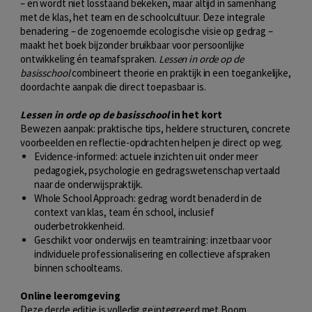
– en wordt niet losstaand bekeken, maar altijd in samenhang
met de klas, het team en de schoolcultuur. Deze integrale
benadering – de zogenoemde ecologische visie op gedrag –
maakt het boek bijzonder bruikbaar voor persoonlijke
ontwikkeling én teamafspraken.
Lessen in orde op de
basisschool
combineert theorie en praktijk in een toegankelijke,
doordachte aanpak die direct toepasbaar is.
Lessen in orde op de basisschool
in het kort
Bewezen aanpak: praktische tips, heldere structuren, concrete
voorbeelden en reflectie-opdrachten helpen je direct op weg.
Evidence-informed: actuele inzichten uit onder meer
pedagogiek, psychologie en gedragswetenschap vertaald
naar de onderwijspraktijk.
Whole School Approach: gedrag wordt benaderd in de
context van klas, team én school, inclusief
ouderbetrokkenheid.
Geschikt voor onderwijs en teamtraining: inzetbaar voor
individuele professionalisering en collectieve afspraken
binnen schoolteams.
Online leeromgeving
Deze derde editie is volledig geïntegreerd met Boom