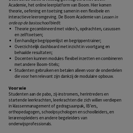
Academie, het online leerplatform van Boom. Hier komen
theorie, oefening en toetsing samen in een flexibele en
interactieve leeromgeving. De Boom Academie van
Lessen in
orde op de basisschool
biedt:
Theorie gecombineerd met video’s, opdrachten, casussen
en zelftoetsen;
Een handige begrippenlijst en begrippentrainer;
Overzichtelijk dashboard met inzicht in voortgang en
behaalde resultaten;
Docenten kunnen modules flexibel inzetten en combineren
met andere Boom-titels;
Studenten gebruiken en betalen alleen voor de onderdelen
die voor hen relevant zijn dankzij de modulaire opbouw.
Voor wie
Studenten aan de pabo, zij-instromers, herintreders en
startende leerkrachten, leerkrachten die zich willen verdiepen
in klassenmanagement of gedragsaanpak, IB’ers,
orthopedagogen, schoolpsychologen en schoolleiders, en
lerarenopleiders en andere begeleiders van
onderwijsprofessionals.