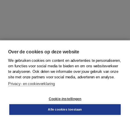
Over de cookies op deze website
We gebruiken cookies om content en advertenties te personaliseren,
© 2026
Koninklijke Boom uitgevers
om functies voor social media te bieden en om ons websiteverkeer
te analyseren. Ook delen we informatie over jouw gebruik van onze
Klantenservice
site met onze partners voor social media, adverteren en analyse.
Service & informatie
Privacy- en cookieverklaring
Contact
Retourneren
Docentenservice
Cookie-instellingen
Snel bestellen
Teamviewer
Alle cookies toestaan
Boom voor jou
Voor de boekhandel