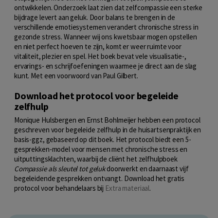
ontwikkelen. Onderzoek laat zien dat zelfcompassie een sterke
bijdrage levert aan geluk. Door balans te brengen in de
verschillende emotiesystemen verandert chronische stress in
gezonde stress. Wanneer wij ons kwetsbaar mogen opstellen
en niet perfect hoeven te zijn, komt er weer ruimte voor
vitaliteit, plezier en spel. Het boek bevat vele visualisatie-,
ervarings- en schrijfoefeningen waarmee je direct aan de slag
kunt. Met een voorwoord van Paul Gilbert.
Download het protocol voor begeleide
zelfhulp
Monique Hulsbergen en Ernst Bohlmeijer
hebben een protocol
geschreven voor begeleide zelfhulp in de huisartsenpraktijk en
basis-ggz, gebaseerd op dit boek. Het protocol biedt een 5-
gesprekken-model voor mensen met chronische stress en
uitputtingsklachten, waarbij de cliënt het zelfhulpboek
Compassie als sleutel
tot geluk
doorwerkt en daarnaast vijf
begeleidende gesprekken ontvangt. Download het gratis
protocol voor behandelaars bij
Extra materiaal
.