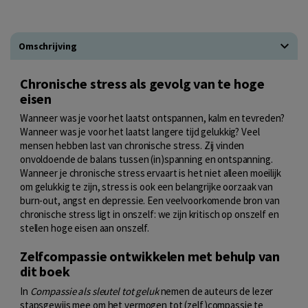
Omschrijving
Chronische stress als gevolg van te hoge
eisen
Wanneer was je voor het laatst ontspannen, kalm en tevreden?
Wanneer was je voor het laatst langere tijd gelukkig? Veel
mensen hebben last van chronische stress. Zij vinden
onvoldoende de balans tussen (in)spanning en ontspanning.
Wanneer je chronische stress ervaart is het niet alleen moeilijk
om gelukkig te zijn, stress is ook een belangrijke oorzaak van
burn-out, angst en depressie. Een veelvoorkomende bron van
chronische stress ligt in onszelf: we zijn kritisch op onszelf en
stellen hoge eisen aan onszelf.
Zelfcompassie ontwikkelen met behulp van
dit boek
In
Compassie als sleutel tot geluk
nemen de auteurs de lezer
stapsgewijs mee om het vermogen tot (zelf)compassie te