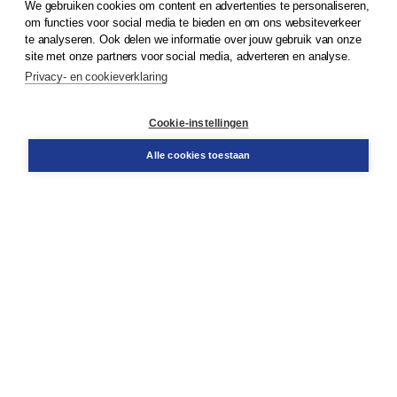
We gebruiken cookies om content en advertenties te personaliseren,
© 2026
Koninklijke Boom uitgevers
om functies voor social media te bieden en om ons websiteverkeer
te analyseren. Ook delen we informatie over jouw gebruik van onze
Klantenservice
site met onze partners voor social media, adverteren en analyse.
Service & informatie
Privacy- en cookieverklaring
Contact
Retourneren
Docentenservice
Cookie-instellingen
Snel bestellen
Teamviewer
Alle cookies toestaan
Boom voor jou
Voor de boekhandel
Voor de pers
Publiceren bij Boom
Werken bij Boom & Vacatures
Over Boom
Wat ons drijft
Onze historie
Onze auteurs
Onze organisatie
Duurzaam ondernemen