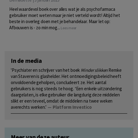
Heel waardevol boek over alles wat je als psychofarmaca
gebruiker moet weten maar je niet verteld wordt! Altijd het
beste in overleg doen met je behandelaar. Maar let op:
Afbouwen is - zo min mog...
Lees meer
In de media
'Psychiater en schrijver van het boek
Minder slikken
Remke
van Staveren is glashelder. Het ontmoedigingsbeleid heeft
onvoldoende geholpen, concludeert ze. Het aantal
gebruikers is nog steeds te hoog. ‘Een enkele uitzondering
daargelaten, is elke gebruiker die langdurig deze middelen
slikt er een teveel, omdat de middelen na twee weken
averechts werken.’
—
Platform Investico
Meer van deze auteur