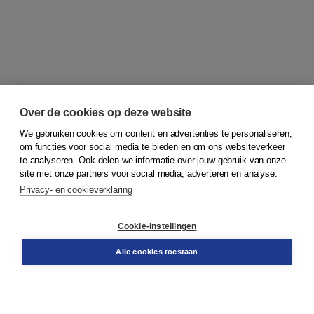
Over de cookies op deze website
We gebruiken cookies om content en advertenties te personaliseren,
© 2026
Koninklijke Boom uitgevers
om functies voor social media te bieden en om ons websiteverkeer
te analyseren. Ook delen we informatie over jouw gebruik van onze
Klantenservice
site met onze partners voor social media, adverteren en analyse.
Service & informatie
Privacy- en cookieverklaring
Contact
Retourneren
Docentenservice
Cookie-instellingen
Snel bestellen
Teamviewer
Alle cookies toestaan
Boom voor jou
Voor de boekhandel
Voor de pers