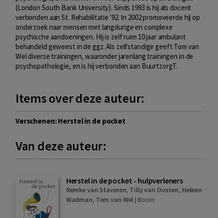
(London South Bank University). Sinds 1993 is hij als docent
verbonden aan St. Rehabilitatie '92. In 2002 promoveerde hij op
onderzoek naar mensen met langdurige en complexe
psychische aandoeningen. Hij is zelf ruim 10 jaar ambulant
behandeld geweest in de ggz. Als zelfstandige geeft Tom van
Wel diverse trainingen, waaronder jarenlang trainingen in de
psychopathologie, en is hij verbonden aan BuurtzorgT.
Items over deze auteur:
Verschenen: Herstel in de pocket
Van deze auteur:
Herstel in de pocket - hulpverleners
Remke van Staveren
,
Tilly van Oosten
,
Heleen
Wadman
,
Tom van Wel
|
Boom