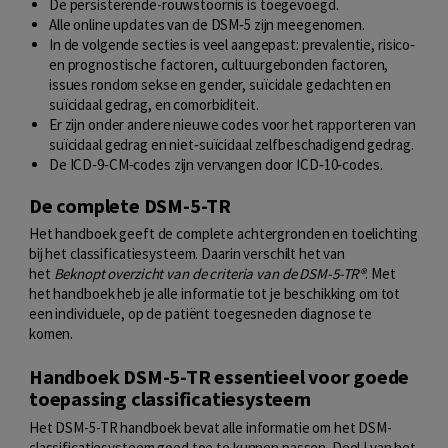
De persisterende-rouwstoornis is toegevoegd.
Alle online updates van de DSM‑5 zijn meegenomen.
In de volgende secties is veel aangepast: prevalentie, risico‑
en prognostische factoren, cultuurgebonden factoren,
issues rondom sekse en gender, suïcidale gedachten en
suïcidaal gedrag, en comorbiditeit.
Er zijn onder andere nieuwe codes voor het rapporteren van
suïcidaal gedrag en niet‑suïcidaal zelfbeschadigend gedrag.
De ICD‑9‑CM‑codes zijn vervangen door ICD‑10‑codes.
De complete DSM-5-TR
Het handboek geeft de complete achtergronden en toelichting
bij het classificatiesysteem. Daarin verschilt het van
het
Beknopt overzicht van de criteria van de DSM-5-TR®
. Met
het handboek heb je alle informatie tot je beschikking om tot
een individuele, op de patiënt toegesneden diagnose te
komen.
Handboek DSM-5-TR essentieel voor goede
toepassing classificatiesysteem
Het DSM-5-TR handboek bevat alle informatie om het DSM-
classificatiesysteem goed toe te kunnen passen. Deel I van het