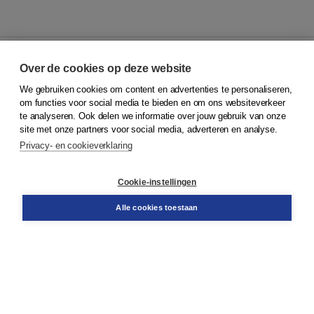
Over de cookies op deze website
We gebruiken cookies om content en advertenties te personaliseren,
© 2026
Koninklijke Boom uitgevers
om functies voor social media te bieden en om ons websiteverkeer
te analyseren. Ook delen we informatie over jouw gebruik van onze
Klantenservice
site met onze partners voor social media, adverteren en analyse.
Service & informatie
Privacy- en cookieverklaring
Contact
Retourneren
Docentenservice
Cookie-instellingen
Snel bestellen
Teamviewer
Alle cookies toestaan
Boom voor jou
Voor de boekhandel
Voor de pers
Publiceren bij Boom
Werken bij Boom & Vacatures