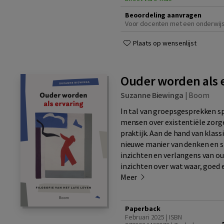
Beoordeling aanvragen
Voor docenten met een onderwij
Plaats op wensenlijst
Ouder worden als 
Suzanne Biewinga
|
Boom
In tal van groepsgesprekken s
mensen over existentiële zorg
praktijk. Aan de hand van klas
nieuwe manier van denken en sp
inzichten en verlangens van ou
inzichten over wat waar, goed 
Meer
Paperback
Februari 2025 | ISBN