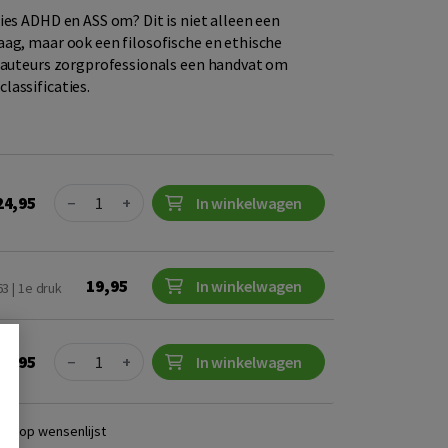
ies ADHD en ASS om? Dit is niet alleen een
ag, maar ook een filosofische en ethische
e auteurs zorgprofessionals een handvat om
lassificaties.
Quantity
24,95
−
+
In winkelwagen
19,95
In winkelwagen
3 | 1e druk
Quantity
19,95
−
+
In winkelwagen
ats op wensenlijst