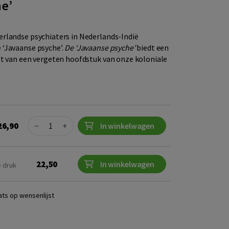
he’
rlandse psychiaters in Nederlands-Indië
‘Javaanse psyche’.
De ‘Javaanse psyche’
biedt een
et van een vergeten hoofdstuk van onze koloniale
Quantity
26,90
−
+
In winkelwagen
22,50
In winkelwagen
e druk
ats op wensenlijst