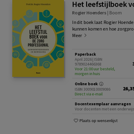
Het leefstijlboek 
Rogier Hoenders
|
Boom
In dit boek laat Rogier Hoend
kunnen komen en hoe zorgprofe
Meer
Paperback
April 2026 | ISBN
9789024466368
Voor 21:00 uur besteld,
morgen in huis
Online boek
26,3
ISBN 3009010009086
Direct via e-mail
Docentexemplaar aanvragen
Voor docenten met een onderwij
Plaats op wensenlijst