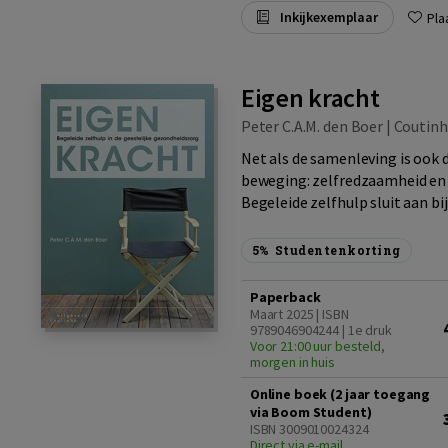
Inkijkexemplaar
Pla
Eigen kracht
Peter C.A.M. den Boer |
Coutin
Net als de samenleving is ook 
beweging: zelfredzaamheid en e
Begeleide zelfhulp sluit aan bij
5%
Studentenkorting
Paperback
Maart 2025 | ISBN
9789046904244 | 1e druk
Voor 21:00 uur besteld,
morgen in huis
Online boek (2 jaar toegang
via Boom Student)
ISBN 3009010024324
Direct via e-mail