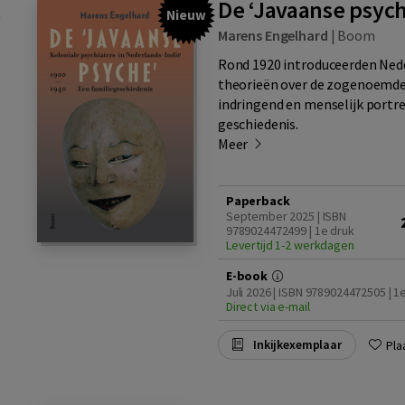
De ‘Javaanse psyc
Nieuw
Marens Engelhard
|
Boom
Rond 1920 introduceerden Nede
theorieën over de zogenoemde 
indringend en menselijk portr
geschiedenis.
Meer
Paperback
September 2025 | ISBN
9789024472499 | 1e druk
Levertijd 1-2 werkdagen
E-book
Juli 2026 | ISBN 9789024472505 | 1
Direct via e-mail
Inkijkexemplaar
Pla