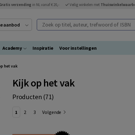
Gratis verzending
in NL vanaf € 20,-
Veilig winkelen met
Thuiswinkelwaarb
Zoek op titel, auteur, trefwoord of ISBN
ele aanbod
Academy
Inspiratie
Voor instellingen
op het vak
Kijk op het vak
Producten (71)
1
2
3
Volgende