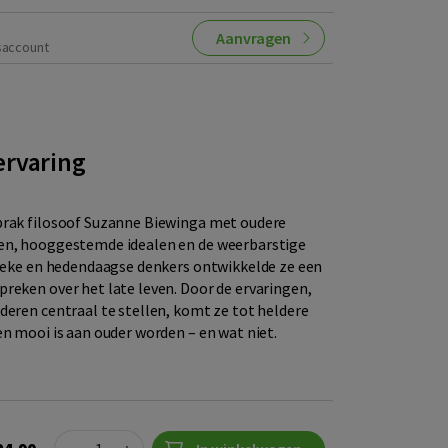
Aanvragen
saccount
ervaring
prak filosoof Suzanne Biewinga met oudere
en, hooggestemde idealen en de weerbarstige
sieke en hedendaagse denkers ontwikkelde ze een
reken over het late leven. Door de ervaringen,
deren centraal te stellen, komt ze tot heldere
en mooi is aan ouder worden – en wat niet.
Quantity