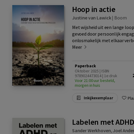
Hoop in actie
Justine van Lawick
|
Boom
Met wijsheid uit een lange lo
gevoed door persoonlijk engag
onlosmakelijk met elkaar verb
Meer
Paperback
Oktober 2025 | ISBN
9789024473014 | 1e druk
Voor 21:00 uur besteld,
morgen in huis
Inkijkexemplaar
Pla
Labelen met ADHD
Sander Werkhoven
,
Joel Ande