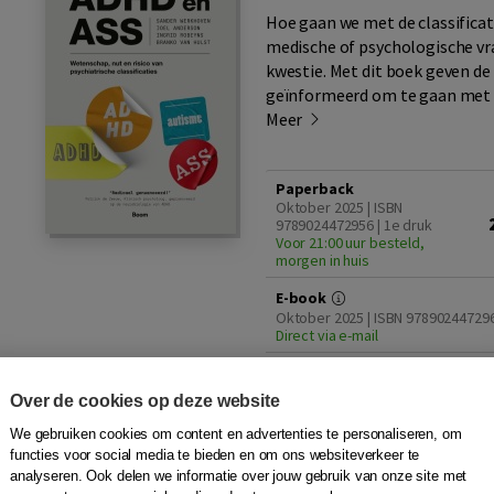
Hoe gaan we met de classificat
medische of psychologische vra
kwestie. Met dit boek geven d
geïnformeerd om te gaan met c
Meer
Paperback
Oktober 2025 | ISBN
9789024472956 | 1e druk
Voor 21:00 uur besteld,
morgen in huis
E-book
Oktober 2025 | ISBN 978902447296
Direct via e-mail
Online boek
ISBN 3009010039977 | Licentie
Over de cookies op deze website
voor 5 jaar
Direct via e-mail
We gebruiken cookies om content en advertenties te personaliseren, om
functies voor social media te bieden en om ons websiteverkeer te
Inkijkexemplaar
Pla
analyseren. Ook delen we informatie over jouw gebruik van onze site met