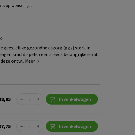
ats op wensenlijst
ho
de geestelijke gezondheidszorg (ggz) sterk in
igen kracht spelen een steeds belangrijkere rol.
 deze ontw...
Meer
Quantity
48,95
−
+
In winkelwagen
Quantity
37,75
−
+
In winkelwagen