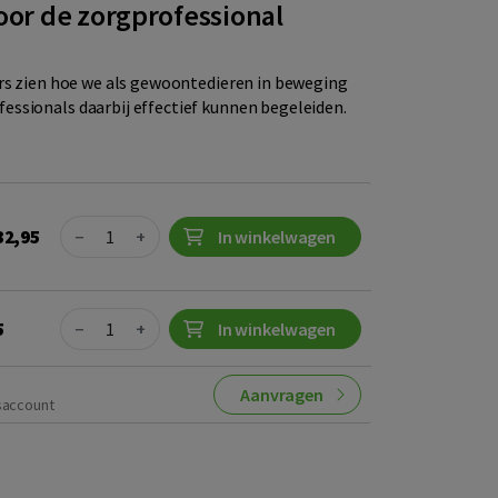
voor de zorgprofessional
ers zien hoe we als gewoontedieren in beweging
ssionals daarbij effectief kunnen begeleiden.
Quantity
32,95
−
+
In winkelwagen
Quantity
5
−
+
In winkelwagen
Aanvragen
saccount