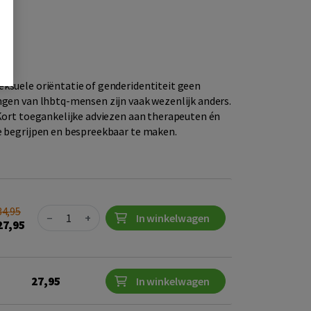
ksuele oriëntatie of genderidentiteit geen
ngen van lhbtq-mensen zijn vaak wezenlijk anders.
ort toegankelijke adviezen aan therapeuten én
e begrijpen en bespreekbaar te maken.
34,95
Quantity
−
+
In winkelwagen
27,95
27,95
In winkelwagen