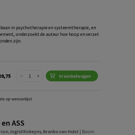
opbaan in psychotherapie en systeemtherapie, en
ement, onderzoekt de auteur hoe hoop en verzet
onden zijn.
Quantity
20,75
−
+
In winkelwagen
ats op wensenlijst
 en ASS
rson
,
Ingrid Robeyns
,
Branko van Hulst
|
Boom