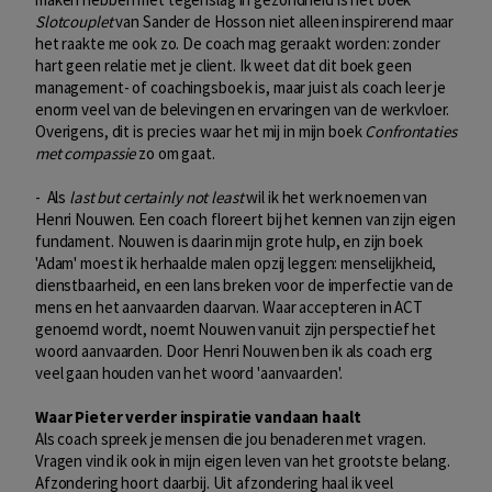
Slotcouplet
van Sander de Hosson niet alleen inspirerend maar
het raakte me ook zo. De coach mag geraakt worden: zonder
hart geen relatie met je client. Ik weet dat dit boek geen
management- of coachingsboek is, maar juist als coach leer je
enorm veel van de belevingen en ervaringen van de werkvloer.
Overigens, dit is precies waar het mij in mijn boek
Confrontaties
met compassie
zo om gaat.
- Als
last but certainly not least
wil ik het werk noemen van
Henri Nouwen. Een coach floreert bij het kennen van zijn eigen
fundament. Nouwen is daarin mijn grote hulp, en zijn boek
'Adam' moest ik herhaalde malen opzij leggen: menselijkheid,
dienstbaarheid, en een lans breken voor de imperfectie van de
mens en het aanvaarden daarvan. Waar accepteren in ACT
genoemd wordt, noemt Nouwen vanuit zijn perspectief het
woord aanvaarden. Door Henri Nouwen ben ik als coach erg
veel gaan houden van het woord 'aanvaarden'.
Waar Pieter verder inspiratie vandaan haalt
Als coach spreek je mensen die jou benaderen met vragen.
Vragen vind ik ook in mijn eigen leven van het grootste belang.
Afzondering hoort daarbij. Uit afzondering haal ik veel