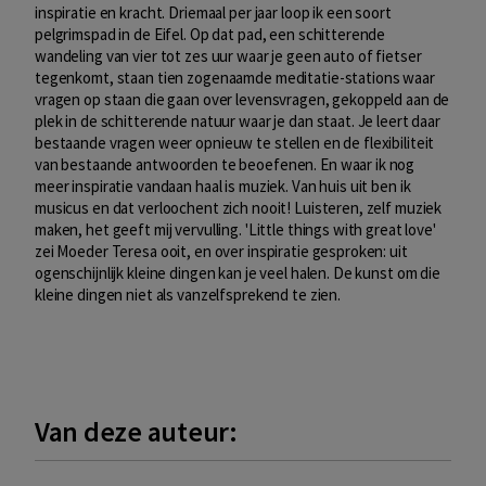
inspiratie en kracht. Driemaal per jaar loop ik een soort
pelgrimspad in de Eifel. Op dat pad, een schitterende
wandeling van vier tot zes uur waar je geen auto of fietser
tegenkomt, staan tien zogenaamde meditatie-stations waar
vragen op staan die gaan over levensvragen, gekoppeld aan de
plek in de schitterende natuur waar je dan staat. Je leert daar
bestaande vragen weer opnieuw te stellen en de flexibiliteit
van bestaande antwoorden te beoefenen. En waar ik nog
meer inspiratie vandaan haal is muziek. Van huis uit ben ik
musicus en dat verloochent zich nooit! Luisteren, zelf muziek
maken, het geeft mij vervulling. 'Little things with great love'
zei Moeder Teresa ooit, en over inspiratie gesproken: uit
ogenschijnlijk kleine dingen kan je veel halen. De kunst om die
kleine dingen niet als vanzelfsprekend te zien.
Van deze auteur: