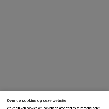
Over de cookies op deze website
We gebruiken cookies om content en advertenties te personaliseren,
© 2026
Koninklijke Boom uitgevers