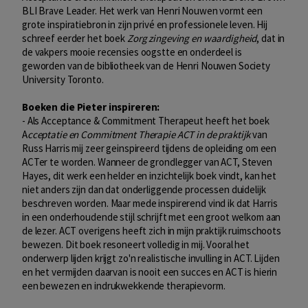
BLI Brave Leader. Het werk van Henri Nouwen vormt een
grote inspiratiebron in zijn privé en professionele leven. Hij
schreef eerder het boek
Zorg zingeving en waardigheid
, dat in
de vakpers mooie recensies oogstte en onderdeel is
geworden van de bibliotheek van de Henri Nouwen Society
University Toronto.
Boeken die Pieter inspireren:
- Als Acceptance & Commitment Therapeut heeft het boek
A
cceptatie en Commitment Therapie ACT in de praktijk
van
Russ Harris mij zeer geinspireerd tijdens de opleiding om een
ACTer te worden. Wanneer de grondlegger van ACT, Steven
Hayes, dit werk een helder en inzichtelijk boek vindt, kan het
niet anders zijn dan dat onderliggende processen duidelijk
beschreven worden. Maar mede inspirerend vind ik dat Harris
in een onderhoudende stijl schrijft met een groot welkom aan
de lezer. ACT overigens heeft zich in mijn praktijk ruimschoots
bewezen. Dit boek resoneert volledig in mij. Vooral het
onderwerp lijden krijgt zo'n realistische invulling in ACT. Lijden
en het vermijden daarvan is nooit een succes en ACT is hierin
een bewezen en indrukwekkende therapievorm.