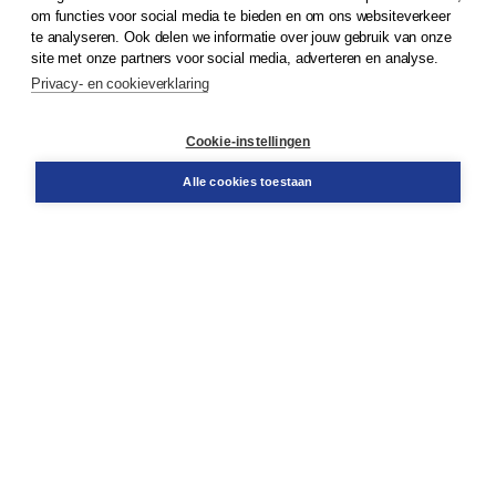
om functies voor social media te bieden en om ons websiteverkeer
te analyseren. Ook delen we informatie over jouw gebruik van onze
Klantenservice
site met onze partners voor social media, adverteren en analyse.
Service & informatie
Privacy- en cookieverklaring
Contact
Retourneren
Docentenservice
Cookie-instellingen
Snel bestellen
Teamviewer
Alle cookies toestaan
Boom voor jou
Voor de boekhandel
Voor de pers
Publiceren bij Boom
Werken bij Boom & Vacatures
Over Boom
Wat ons drijft
Onze historie
Onze auteurs
Onze organisatie
Duurzaam ondernemen