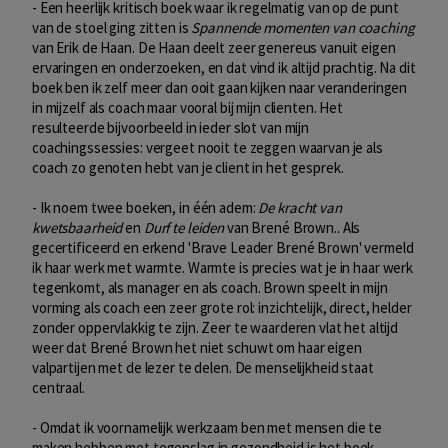
- Een heerlijk kritisch boek waar ik regelmatig van op de punt
van de stoel ging zitten is
Spannende momenten van coaching
van Erik de Haan. De Haan deelt zeer genereus vanuit eigen
ervaringen en onderzoeken, en dat vind ik altijd prachtig. Na dit
boek ben ik zelf meer dan ooit gaan kijken naar veranderingen
in mijzelf als coach maar vooral bij mijn clienten. Het
resulteerde bijvoorbeeld in ieder slot van mijn
coachingssessies: vergeet nooit te zeggen waarvan je als
coach zo genoten hebt van je client in het gesprek.
- Ik noem twee boeken, in één adem:
De kracht van
kwetsbaarheid
en
Durf te leiden
van Brené Brown.. Als
gecertificeerd en erkend 'Brave Leader Brené Brown' vermeld
ik haar werk met warmte. Warmte is precies wat je in haar werk
tegenkomt, als manager en als coach. Brown speelt in mijn
vorming als coach een zeer grote rol: inzichtelijk, direct, helder
zonder oppervlakkig te zijn. Zeer te waarderen vlat het altijd
weer dat Brené Brown het niet schuwt om haar eigen
valpartijen met de lezer te delen. De menselijkheid staat
centraal.
- Omdat ik voornamelijk werkzaam ben met mensen die te
maken hebben met tegenslag in gezondheid is het boek