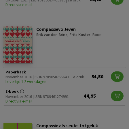
Oktober 2017 | ISBN 9789024409389 | 1e druk
Direct via e-mail
Compassievol leven
Erik van den Brink
,
Frits Koster
|
Boom
Paperback
54,50
November 2016 | ISBN 9789058755643 | 1e druk
Levertijd 1-2 werkdagen
E-book
44,95
November 2016 | ISBN 9789461274991
Direct via e-mail
Compassie als sleutel tot geluk