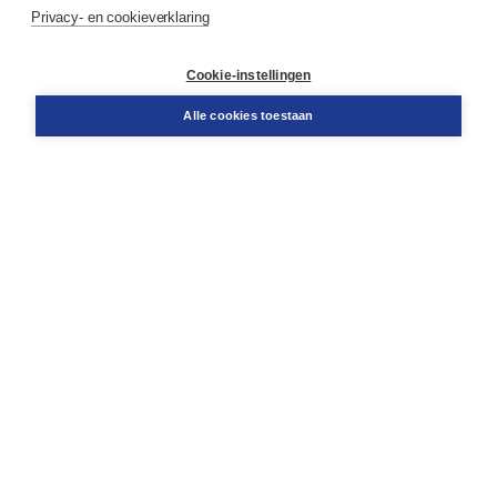
Service & informatie
Privacy- en cookieverklaring
Contact
Retourneren
Docentenservice
Cookie-instellingen
Snel bestellen
Teamviewer
Alle cookies toestaan
Boom voor jou
Voor de boekhandel
Voor de pers
Publiceren bij Boom
Werken bij Boom & Vacatures
Over Boom
Wat ons drijft
Onze historie
Onze auteurs
Onze organisatie
Duurzaam ondernemen
Gratis verzending in NL vanaf € 20,-.