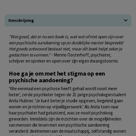
Omschrijving
"Wat goed, dat er nu een boek is, wat wel of niet open zijn over
een psychische aandoening op zo duidelijke manier bespreekt!
Het goede antwoord bestaat niet, maar dit boek helpt zeker je
gedachten te vormen."
- Menno Oosterhoff, psychiater,
schrijver en spreker en open over zijn eigen dwangstoornis
Hoe ga je om met het stigma op een
psychische aandoening?
‘Wie eenmaal een psychose heeft gehad wordt nooit meer
beter’, zei de psychiater tegen de 21-jarige psychologiestudent
Anita Hubner. ‘Je kunt beter je studie opgeven, begeleid gaan
wonen en je richten op vrijwilligerswerk.’ Als Anita toen naar
haar psychiater had geluisterd, was ze nooit psycholoog
geworden. Inmiddels zijn de inzichten over de mogelijkheden
van mensen die leven met een psychische aandoening
veranderd: deelnemen aan de maatschappij, zelfstandig wonen