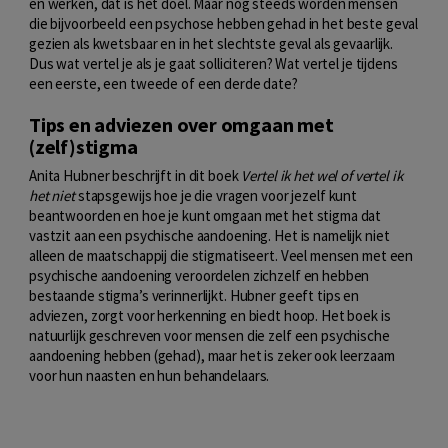
en werken, dat is het doel. Maar nog steeds worden mensen
die bijvoorbeeld een psychose hebben gehad in het beste geval
gezien als kwetsbaar en in het slechtste geval als gevaarlijk.
Dus wat vertel je als je gaat solliciteren? Wat vertel je tijdens
een eerste, een tweede of een derde date?
Tips en adviezen over omgaan met
(zelf)stigma
Anita Hubner beschrijft in dit boek
Vertel ik het wel of vertel ik
het niet
stapsgewijs hoe je die vragen voor jezelf kunt
beantwoorden en hoe je kunt omgaan met het stigma dat
vastzit aan een psychische aandoening. Het is namelijk niet
alleen de maatschappij die stigmatiseert. Veel mensen met een
psychische aandoening veroordelen zichzelf en hebben
bestaande stigma’s verinnerlijkt. Hubner geeft tips en
adviezen, zorgt voor herkenning en biedt hoop. Het boek is
natuurlijk geschreven voor mensen die zelf een psychische
aandoening hebben (gehad), maar het is zeker ook leerzaam
voor hun naasten en hun behandelaars.