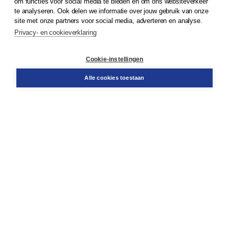
om functies voor social media te bieden en om ons websiteverkeer
te analyseren. Ook delen we informatie over jouw gebruik van onze
Klantenservice
site met onze partners voor social media, adverteren en analyse.
Service & informatie
Privacy- en cookieverklaring
Contact
Retourneren
Docentenservice
Cookie-instellingen
Snel bestellen
Teamviewer
Alle cookies toestaan
Boom voor jou
Voor de boekhandel
Voor de pers
Publiceren bij Boom
Werken bij Boom & Vacatures
Over Boom
Wat ons drijft
Onze historie
Onze auteurs
Onze organisatie
Duurzaam ondernemen