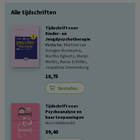
Alle tijdschriften
Tijdschrift voor
Kinder- en
Jeugdpsychotherapie
Redactie:
Martine van
Dongen-Boomsma
,
Martha Egberts
,
Merijn
Merbis
,
Raisa Schiller
,
Jaqueline Smorenburg
18,75
Bestellen
Tijdschrift voor
Psychoanalyse en
haar toepassingen
Marc Hebbrecht
39,40