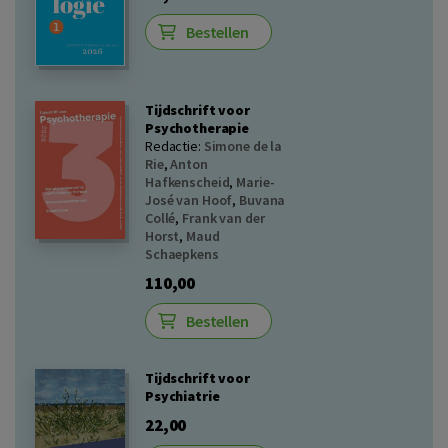
Bestellen
Tijdschrift voor
Psychotherapie
Redactie:
Simone de la
Rie
,
Anton
Hafkenscheid
,
Marie-
José van Hoof
,
Buvana
Collé
,
Frank van der
Horst
,
Maud
Schaepkens
110,00
Bestellen
Tijdschrift voor
Psychiatrie
22,00