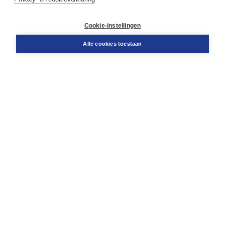
Contact
Retourneren
Docentenservice
Cookie-instellingen
Snel bestellen
Teamviewer
Alle cookies toestaan
Boom voor jou
Voor de boekhandel
Voor de pers
Publiceren bij Boom
Werken bij Boom & Vacatures
Over Boom
Wat ons drijft
Onze historie
Onze auteurs
Onze organisatie
Duurzaam ondernemen
Gratis verzending in NL vanaf € 20,-.