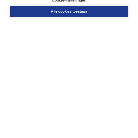
Cookie-instellingen
Snel bestellen
Teamviewer
Alle cookies toestaan
Boom voor jou
Voor de boekhandel
Voor de pers
Publiceren bij Boom
Werken bij Boom & Vacatures
Over Boom
Wat ons drijft
Onze historie
Onze auteurs
Onze organisatie
Duurzaam ondernemen
Gratis verzending in NL vanaf € 20,-.
Veilig winkelen met Thuiswinkelwaarborg