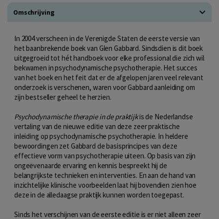
Omschrijving
In 2004 verscheen in de Verenigde Staten de eerste versie van
het baanbrekende boek van Glen Gabbard. Sindsdien is dit boek
uitgegroeid tot hét handboek voor elke professional die zich wil
bekwamen in psychodynamische psychotherapie. Het succes
van het boek en het feit dat er de afgelopen jaren veel relevant
onderzoek is verschenen, waren voor Gabbard aanleiding om
zijn bestseller geheel te herzien.
Psychodynamische therapie in de praktijk
is de Nederlandse
vertaling van de nieuwe editie van deze zeer praktische
inleiding op psychodynamische psychotherapie. In heldere
bewoordingen zet Gabbard de basisprincipes van deze
effectieve vorm van psychotherapie uiteen. Op basis van zijn
ongeëvenaarde ervaring en kennis bespreekt hij de
belangrijkste technieken en interventies. En aan de hand van
inzichtelijke klinische voorbeelden laat hij bovendien zien hoe
deze in de alledaagse praktijk kunnen worden toegepast.
Sinds het verschijnen van de eerste editie is er niet alleen zeer