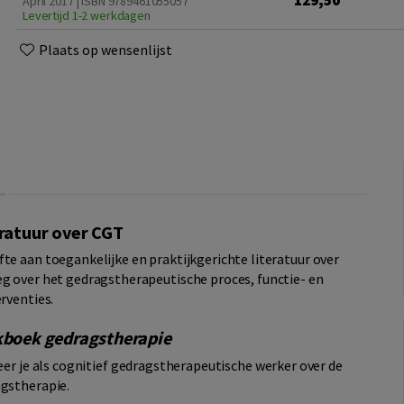
129,50
April 2017 | ISBN 9789461055057
Levertijd 1-2 werkdagen
Plaats op wensenlijst
eratuur over CGT
te aan toegankelijke en praktijkgerichte literatuur over
eg over het gedragstherapeutische proces, functie- en
rventies.
kboek gedragstherapie
eer je als cognitief gedragstherapeutische werker over de
agstherapie.