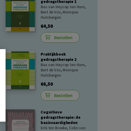
gedragstherapie 1
Bas van Heycop ten Ham
,
Bert de Vos
,
Monique
Hulsbergen
64,50
Bestellen
Praktijkboek
gedragstherapie 2
Bas van Heycop ten Ham
,
Bert de Vos
,
Monique
Hulsbergen
68,50
Bestellen
Cognitieve
gedragstherapie: de
basisvaardigheden
Erik ten Broeke
,
Colin van