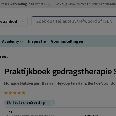
Gratis verzending
in NL vanaf € 20,-
Veilig winkelen met
Thuiswinkelwaarb
Zoek op titel, auteur, trefwoord of ISBN
ele aanbod
Academy
Inspiratie
Voor instellingen
1 en 2
Praktijkboek gedragstherapie S
Monique Hulsbergen
,
Bas van Heycop ten Ham
,
Bert de Vos
|
Bo
5% Studentenkorting
Set