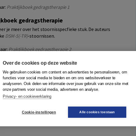
aar:
Praktijkboek gedragstherapie 1
ijkboek gedragstherapie
eer je meer over het stoornisspecfieke stuk. De auteurs
jke
DSM-5(-TR)
-stoornissen.
naar:
Praktijkboek gedragstherapie 2
Over de cookies op deze website
We gebruiken cookies om content en advertenties te personaliseren, om
functies voor social media te bieden en om ons websiteverkeer te
therapie Set 1 en 2'
analyseren. Ook delen we informatie over jouw gebruik van onze site met
onze partners voor social media, adverteren en analyse.
1
Privacy- en cookieverklaring
0
0
0
0
Cookie-instellingen
Alle cookies toestaan