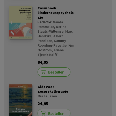
Casusboek
kinderneuropsycholo
gie
Redactie:
Nanda
Rommelse
,
Dorine
Slaats-Willemse
,
Marc
Hendriks
,
Albert
Ponsioen
,
Sammy
Roording-Ragetlie
,
Kim
Oostrom
,
Ariane
Tjeenk-Kalff
84,95
Bestellen
Gids voor
gesprekstherapie
Mia Leijssen
24,95
Bestellen