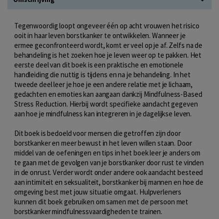
Tegenwoordig loopt ongeveer één op acht vrouwen het risico
ooit in haar leven borstkanker te ontwikkelen. Wanneer je
ermee geconfronteerd wordt, komt er veel op je af. Zelfs na de
behandeling is het zoeken hoe je leven weer op te pakken. Het
eerste deel van dit boek is een praktische en emotionele
handleiding die nuttig is tijdens en na je behandeling. In het
tweede deel leer je hoe je een andere relatie met je lichaam,
gedachten en emoties kan aangaan dankzij Mindfulness-Based
Stress Reduction. Hierbij wordt specifieke aandacht gegeven
aan hoe je mindfulness kan integreren in je dagelijkse leven.
Dit boek is bedoeld voor mensen die getroffen zijn door
borstkanker en meer bewust in het leven willen staan. Door
middel van de oefeningen en tips in het boek leer je anders om
te gaan met de gevolgen van je borstkanker door rust te vinden
in de onrust. Verder wordt onder andere ook aandacht besteed
aan intimiteit en seksualiteit, borstkanker bij mannen en hoe de
omgeving best met jouw situatie omgaat. Hulpverleners
kunnen dit boek gebruiken om samen met de persoon met
borstkanker mindfulnessvaardigheden te trainen.