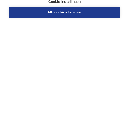
Cookie-instellingen
Snel bestellen
Teamviewer
Alle cookies toestaan
Boom voor jou
Voor de boekhandel
Voor de pers
Publiceren bij Boom
Werken bij Boom & Vacatures
Over Boom
Wat ons drijft
Onze historie
Onze auteurs
Onze organisatie
Duurzaam ondernemen
Gratis verzending in NL vanaf € 20,-.
Veilig winkelen met Thuiswinkelwaarborg