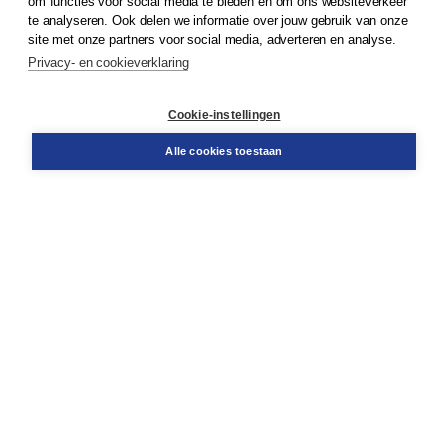
om functies voor social media te bieden en om ons websiteverkeer
te analyseren. Ook delen we informatie over jouw gebruik van onze
Klantenservice
site met onze partners voor social media, adverteren en analyse.
Service & informatie
Privacy- en cookieverklaring
Contact
Retourneren
Docentenservice
Cookie-instellingen
Snel bestellen
Teamviewer
Alle cookies toestaan
Boom voor jou
Voor de boekhandel
Voor de pers
Publiceren bij Boom
Werken bij Boom & Vacatures
Over Boom
Wat ons drijft
Onze historie
Onze auteurs
Onze organisatie
Duurzaam ondernemen