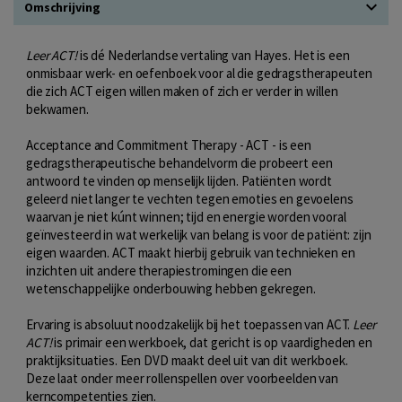
Omschrijving
Leer ACT!
is dé Nederlandse vertaling van Hayes. Het is een
onmisbaar werk- en oefenboek voor al die gedragstherapeuten
die zich ACT eigen willen maken of zich er verder in willen
bekwamen.
Acceptance and Commitment Therapy - ACT - is een
gedragstherapeutische behandelvorm die probeert een
antwoord te vinden op menselijk lijden. Patiënten wordt
geleerd niet langer te vechten tegen emoties en gevoelens
waarvan je niet kúnt winnen; tijd en energie worden vooral
geïnvesteerd in wat werkelijk van belang is voor de patiënt: zijn
eigen waarden. ACT maakt hierbij gebruik van technieken en
inzichten uit andere therapiestromingen die een
wetenschappelijke onderbouwing hebben gekregen.
Ervaring is absoluut noodzakelijk bij het toepassen van ACT.
Leer
ACT!
is primair een werkboek, dat gericht is op vaardigheden en
praktijksituaties. Een DVD maakt deel uit van dit werkboek.
Deze laat onder meer rollenspellen over voorbeelden van
kerncompetenties zien.