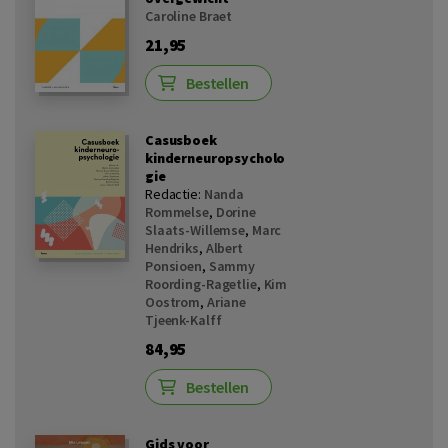
Caroline Braet
21,95
Bestellen
Casusboek
kinderneuropsycholo
gie
Redactie:
Nanda
Rommelse
,
Dorine
Slaats-Willemse
,
Marc
Hendriks
,
Albert
Ponsioen
,
Sammy
Roording-Ragetlie
,
Kim
Oostrom
,
Ariane
Tjeenk-Kalff
84,95
Bestellen
Gids voor