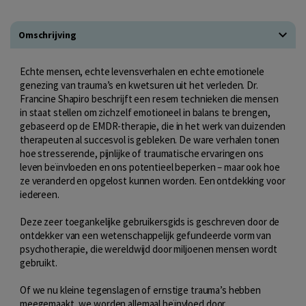
Omschrijving
Echte mensen, echte levensverhalen en echte emotionele
genezing van trauma’s en kwetsuren uit het verleden. Dr.
Francine Shapiro beschrijft een resem technieken die mensen
in staat stellen om zichzelf emotioneel in balans te brengen,
gebaseerd op de EMDR-therapie, die in het werk van duizenden
therapeuten al succesvol is gebleken. De ware verhalen tonen
hoe stresserende, pijnlijke of traumatische ervaringen ons
leven beïnvloeden en ons potentieel beperken – maar ook hoe
ze veranderd en opgelost kunnen worden. Een ontdekking voor
iedereen.
Deze zeer toegankelijke gebruikersgids is geschreven door de
ontdekker van een wetenschappelijk gefundeerde vorm van
psychotherapie, die wereldwijd door miljoenen mensen wordt
gebruikt.
Of we nu kleine tegenslagen of ernstige trauma’s hebben
meegemaakt, we worden allemaal beïnvloed door