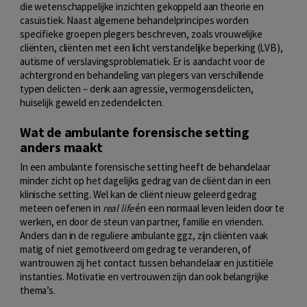
die wetenschappelijke inzichten gekoppeld aan theorie en
casuïstiek. Naast algemene behandelprincipes worden
specifieke groepen plegers beschreven, zoals vrouwelijke
cliënten, cliënten met een licht verstandelijke beperking (LVB),
autisme of verslavingsproblematiek. Er is aandacht voor de
achtergrond en behandeling van plegers van verschillende
typen delicten – denk aan agressie, vermogensdelicten,
huiselijk geweld en zedendelicten.
Wat de ambulante forensische setting
anders maakt
In een ambulante forensische setting heeft de behandelaar
minder zicht op het dagelijks gedrag van de cliënt dan in een
klinische setting. Wel kan de cliënt nieuw geleerd gedrag
meteen oefenen in
real life
én een normaal leven leiden door te
werken, en door de steun van partner, familie en vrienden.
Anders dan in de reguliere ambulante ggz, zijn cliënten vaak
matig of niet gemotiveerd om gedrag te veranderen, of
wantrouwen zij het contact tussen behandelaar en justitiële
instanties. Motivatie en vertrouwen zijn dan ook belangrijke
thema’s.