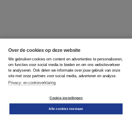
Over de cookies op deze website
We gebruiken cookies om content en advertenties te personaliseren,
© 2026
Koninklijke Boom uitgevers
om functies voor social media te bieden en om ons websiteverkeer
te analyseren. Ook delen we informatie over jouw gebruik van onze
Klantenservice
site met onze partners voor social media, adverteren en analyse.
Service & informatie
Privacy- en cookieverklaring
Contact
Retourneren
Docentenservice
Cookie-instellingen
Snel bestellen
Teamviewer
Alle cookies toestaan
Boom voor jou
Voor de boekhandel