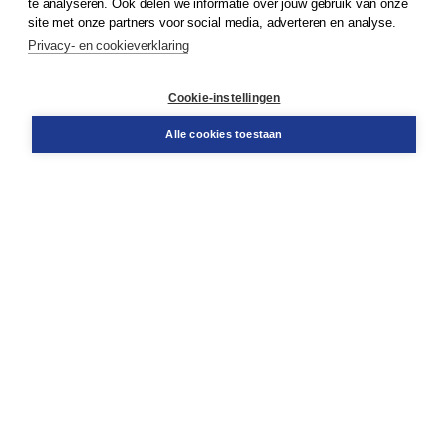
te analyseren. Ook delen we informatie over jouw gebruik van onze
Klantenservice
site met onze partners voor social media, adverteren en analyse.
Service & informatie
Privacy- en cookieverklaring
Contact
Retourneren
Docentenservice
Cookie-instellingen
Snel bestellen
Teamviewer
Alle cookies toestaan
Boom voor jou
Voor de boekhandel
Voor de pers
Publiceren bij Boom
Werken bij Boom & Vacatures
Over Boom
Wat ons drijft
Onze historie
Onze auteurs
Onze organisatie
Duurzaam ondernemen