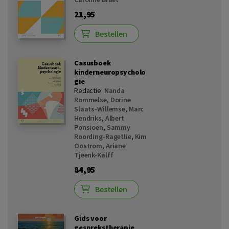
21,95
Bestellen
Casusboek
kinderneuropsycholo
gie
Redactie:
Nanda
Rommelse
,
Dorine
Slaats-Willemse
,
Marc
Hendriks
,
Albert
Ponsioen
,
Sammy
Roording-Ragetlie
,
Kim
Oostrom
,
Ariane
Tjeenk-Kalff
84,95
Bestellen
Gids voor
gesprekstherapie