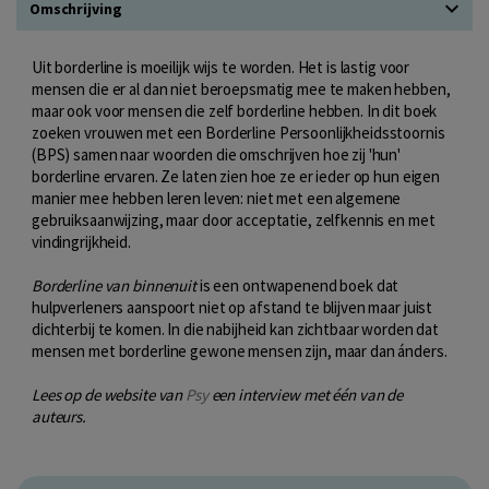
Omschrijving
Uit borderline is moeilijk wijs te worden. Het is lastig voor
mensen die er al dan niet beroepsmatig mee te maken hebben,
maar ook voor mensen die zelf borderline hebben. In dit boek
zoeken vrouwen met een Borderline Persoonlijkheidsstoornis
(BPS) samen naar woorden die omschrijven hoe zij 'hun'
borderline ervaren. Ze laten zien hoe ze er ieder op hun eigen
manier mee hebben leren leven: niet met een algemene
gebruiksaanwijzing, maar door acceptatie, zelfkennis en met
vindingrijkheid.
Borderline van binnenuit
is een ontwapenend boek dat
hulpverleners aanspoort niet op afstand te blijven maar juist
dichterbij te komen. In die nabijheid kan zichtbaar worden dat
mensen met borderline gewone mensen zijn, maar dan ánders.
Lees op de website van
Psy
een interview met één van de
auteurs.