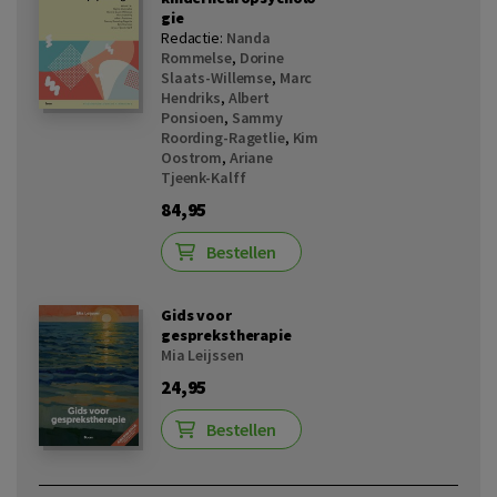
gie
Redactie:
Nanda
Rommelse
,
Dorine
Slaats-Willemse
,
Marc
Hendriks
,
Albert
Ponsioen
,
Sammy
Roording-Ragetlie
,
Kim
Oostrom
,
Ariane
Tjeenk-Kalff
84,95
Bestellen
Gids voor
gesprekstherapie
Mia Leijssen
24,95
Bestellen