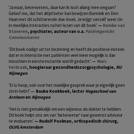
'Ja maar, beterweters, daar kan ik toch allang mee omgaan?
Geloof me, dat het altijd beter kan bewijzen Bannink en Den
Haan met dit schitterende doe-boek. Je krijgt vanzelf weer zin
in moeilijke interacties na het lezen van dit boek.'
—
Remke van
Staveren
, psychiater, auteur van o.a.
Patiëntgericht
Communiceren
'Dit boek nodigt uit tot bezinning en heeft de positieve insteek
dat er in interactie met patiënten veel meer mogelijk is dan
misschien in eerste instantie wordt gedacht.'
—
Marc
Verbraak
, hoogleraar gezondheidszorgpsychologie,
RU
Nijmegen
'Er is hoop, ook voor het moeilijke gesprek waar je eigenlijk geen
zin in hebt!'
—
Bauke Koekkoek, lector
Hogeschool van
Arnhem
en
Nijmegen
'Het is niet gemakkelijk om een wijsneus als dokter te hebben.
Dit boek helpt ons om van 'beterweter' naar gewenst adviseur
te evolueren.'
— Rudolf Poolman, orthopedisch chirurg,
OLVG Amsterdam