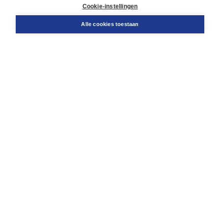
Docentenservice
Cookie-instellingen
Snel bestellen
Teamviewer
Alle cookies toestaan
Boom voor jou
Voor de boekhandel
Voor de pers
Publiceren bij Boom
Werken bij Boom & Vacatures
Over Boom
Wat ons drijft
Onze historie
Onze auteurs
Onze organisatie
Duurzaam ondernemen
Gratis verzending in NL vanaf € 20,-.
Veilig winkelen met Thuiswinkelwaarborg