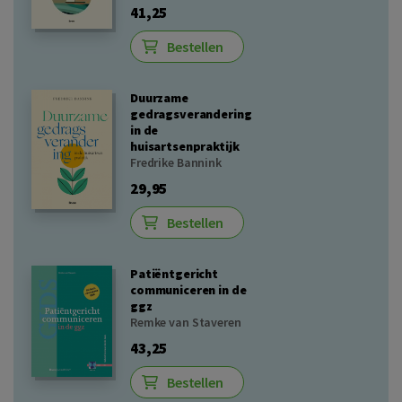
41,25
Bestellen
Duurzame
gedragsverandering
in de
huisartsenpraktijk
Fredrike Bannink
29,95
Bestellen
Patiëntgericht
communiceren in de
ggz
Remke van Staveren
43,25
Bestellen