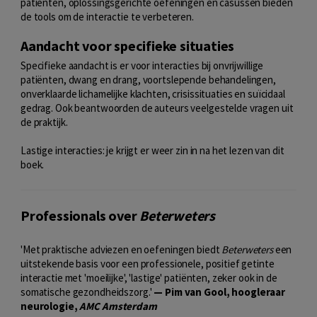
patiënten, oplossingsgerichte oefeningen en casussen bieden
de tools om de interactie te verbeteren.
Aandacht voor specifieke situaties
Specifieke aandacht is er voor interacties bij onvrijwillige
patiënten, dwang en drang, voortslepende behandelingen,
onverklaarde lichamelijke klachten, crisissituaties en suïcidaal
gedrag. Ook beantwoorden de auteurs veelgestelde vragen uit
de praktijk.
Lastige interacties: je krijgt er weer zin in na het lezen van dit
boek.
Professionals over
Beterweters
'Met praktische adviezen en oefeningen biedt
Beterweters
een
uitstekende basis voor een professionele, positief getinte
interactie met 'moeilijke', 'lastige' patiënten, zeker ook in de
somatische gezondheidszorg.'
— Pim van Gool, hoogleraar
neurologie,
AMC Amsterdam