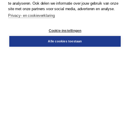
te analyseren. Ook delen we informatie over jouw gebruik van onze
Klantenservice
site met onze partners voor social media, adverteren en analyse.
Service & informatie
Privacy- en cookieverklaring
Contact
Retourneren
Docentenservice
Cookie-instellingen
Snel bestellen
Teamviewer
Alle cookies toestaan
Boom voor jou
Voor de boekhandel
Voor de pers
Publiceren bij Boom
Werken bij Boom & Vacatures
Over Boom
Wat ons drijft
Onze historie
Onze auteurs
Onze organisatie
Duurzaam ondernemen