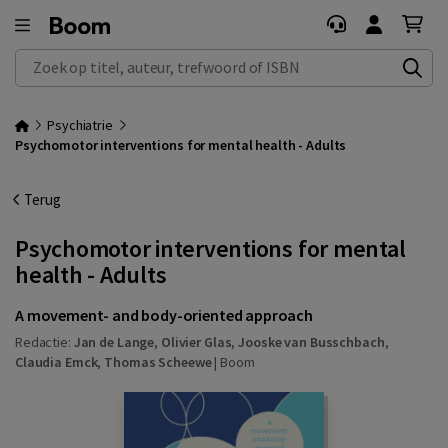
Zoek op titel, auteur, trefwoord of ISBN
Psychiatrie
Psychomotor interventions for mental health - Adults
Terug
Psychomotor interventions for mental
health - Adults
A movement- and body-oriented approach
Redactie:
Jan de Lange
,
Olivier Glas
,
Jooske van Busschbach
,
Claudia Emck
,
Thomas Scheewe
|
Boom